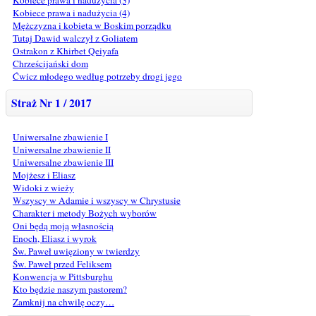
Kobiece prawa i nadużycia (4)
Mężczyzna i kobieta w Boskim porządku
Tutaj Dawid walczył z Goliatem
Ostrakon z Khirbet Qeiyafa
Chrześcijański dom
Ćwicz młodego według potrzeby drogi jego
Straż Nr 1 / 2017
Uniwersalne zbawienie I
Uniwersalne zbawienie II
Uniwersalne zbawienie III
Mojżesz i Eliasz
Widoki z wieży
Wszyscy w Adamie i wszyscy w Chrystusie
Charakter i metody Bożych wyborów
Oni będą moją własnością
Enoch, Eliasz i wyrok
Św. Paweł uwięziony w twierdzy
Św. Paweł przed Feliksem
Konwencja w Pittsburghu
Kto będzie naszym pastorem?
Zamknij na chwilę oczy…