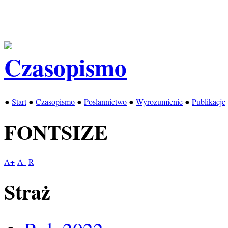
●
Start
●
Czasopismo
●
Posłannictwo
●
Wyrozumienie
●
Publikacje
FONTSIZE
A+
A-
R
Straż