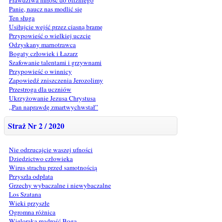
Panie, naucz nas modlić się
Ten sługa
Usiłujcie wejść przez ciasną bramę
Przypowieść o wielkiej uczcie
Odzyskany marnotrawca
Bogaty człowiek i Łazarz
Szafowanie talentami i grzywnami
Przypowieść o winnicy
Zapowiedź zniszczenia Jerozolimy
Przestroga dla uczniów
Ukrzyżowanie Jezusa Chrystusa
„Pan naprawdę zmartwychwstał”
Straż Nr 2 / 2020
Nie odrzucajcie waszej ufności
Dziedzictwo człowieka
Wirus strachu przed samotnością
Przyszła odpłata
Grzechy wybaczalne i niewybaczalne
Los Szatana
Wieki przyszłe
Ogromna różnica
Wieloraka mądrość Boga