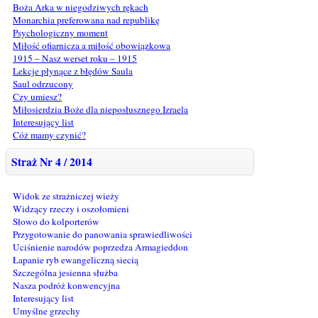
Boża Arka w niegodziwych rękach
Monarchia preferowana nad republikę
Psychologiczny moment
Miłość ofiarnicza a miłość obowiązkowa
1915 – Nasz werset roku – 1915
Lekcje płynące z błędów Saula
Saul odrzucony
Czy umiesz?
Miłosierdzia Boże dla nieposłusznego Izraela
Interesujący list
Cóż mamy czynić?
Straż Nr 4 / 2014
Widok ze strażniczej wieży
Widzący rzeczy i oszołomieni
Słowo do kolporterów
Przygotowanie do panowania sprawiedliwości
Uciśnienie narodów poprzedza Armagieddon
Łapanie ryb ewangeliczną siecią
Szczególna jesienna służba
Nasza podróż konwencyjna
Interesujący list
Umyślne grzechy