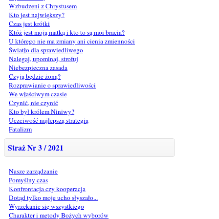
Wzbudzeni z Chrystusem
Kto jest największy?
Czas jest krótki
Któż jest moją matką i kto to są moi bracia?
U którego nie ma zmiany ani cienia zmienności
Światło dla sprawiedliwego
Nalegaj, upominaj, strofuj
Niebezpieczna zasada
Czyją będzie żoną?
Rozprawianie o sprawiedliwości
We właściwym czasie
Czynić, nie czynić
Kto był królem Niniwy?
Uczciwość najlepszą strategią
Fatalizm
Straż Nr 3 / 2021
Nasze zarządzanie
Pomyślny czas
Konfrontacja czy kooperacja
Dotąd tylko moje ucho słyszało...
Wyrzekanie się wszystkiego
Charakter i metody Bożych wyborów