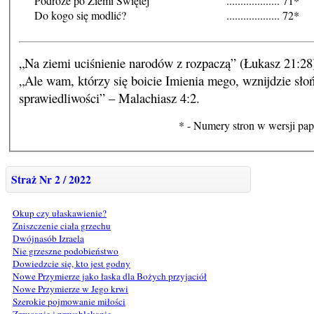
Podróże po Ziemi Świętej
...................
71*
Do kogo się modlić?
...................
72*
„Na ziemi uciśnienie narodów z rozpaczą” (Łukasz 21:28
„Ale wam, którzy się boicie Imienia mego, wznijdzie sło
sprawiedliwości” – Malachiasz 4:2.
* - Numery stron w wersji pap
Straż Nr 2 / 2022
Okup czy ułaskawienie?
Zniszczenie ciała grzechu
Dwójnasób Izraela
Nie grzeszne podobieństwo
Dowiedzcie się, kto jest godny
Nowe Przymierze jako łaska dla Bożych przyjaciół
Nowe Przymierze w Jego krwi
Szerokie pojmowanie miłości
Zrzucanie i przyoblekanie