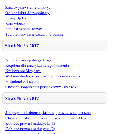
Zmartwychwstanie umarłych
Od konfliktu do wspólnoty
Księga Ijoba
Kara wieczna
Kto jest synem Bożym
Tych, którzy mnie czczą, i ja uczczę
Straż Nr 3 / 2017
Ale my mamy jednego Boga
Requiem dla amerykańskiego marzenia
Królowanie Mesjasza
Wylanie ducha przysposobienia synowskiego
Po śmierci założyciela
Choroba społeczna z perspektywy 1897 roku
Straż Nr 2 / 2017
Jak przystoi kobietom, które są prawdziwie pobożne
Chrześcijański liberalizm – odwracanie się od Izraela?
Kobiece prawa i nadużycia (1)
Kobiece prawa i nadużycia (2)
Kobiece prawa i nadużycia (3)