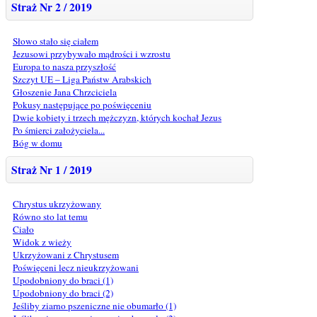
Straż Nr 2 / 2019
Słowo stało się ciałem
Jezusowi przybywało mądrości i wzrostu
Europa to nasza przyszłość
Szczyt UE – Liga Państw Arabskich
Głoszenie Jana Chrzciciela
Pokusy następujące po poświęceniu
Dwie kobiety i trzech mężczyzn, których kochał Jezus
Po śmierci założyciela...
Bóg w domu
Straż Nr 1 / 2019
Chrystus ukrzyżowany
Równo sto lat temu
Ciało
Widok z wieży
Ukrzyżowani z Chrystusem
Poświęceni lecz nieukrzyżowani
Upodobniony do braci (1)
Upodobniony do braci (2)
Jeśliby ziarno pszeniczne nie obumarło (1)