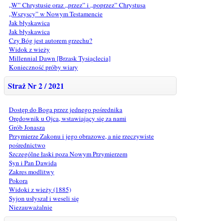
„W” Chrystusie oraz „przez” i „poprzez” Chrystusa
„Wszyscy” w Nowym Testamencie
Jak błyskawica
Jak błyskawica
Czy Bóg jest autorem grzechu?
Widok z wieży
Millennial Dawn [Brzask Tysiąclecia]
Konieczność próby wiary
Straż Nr 2 / 2021
Dostęp do Boga przez jednego pośrednika
Orędownik u Ojca, wstawiający się za nami
Grób Jonasza
Przymierze Zakonu i jego obrazowe, a nie rzeczywiste
pośrednictwo
Szczególne łaski poza Nowym Przymierzem
Syn i Pan Dawida
Zakres modlitwy
Pokora
Widoki z wieży (1885)
Syjon usłyszał i weseli się
Niezauważalnie