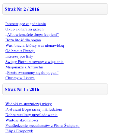
Straż Nr 2 / 2016
Interesujące zagadnienia
Okup a ofiara za grzech
„Albowiemeście drogo kupieni”
Boża litość dla pogan
Wasi bracia, którzy was nienawidzą
Od braci z Francji
Interesujące listy
Święty Piotr uratowany z więzienia
Misjonarze z Antiochii
„Przeto zwracamy się do pogan”
Chromy w Listrze
Straż Nr 1 / 2016
Widoki ze strażniczej wieży
Posłuszni Bogu raczej niż ludziom
Dobre rezultaty prześladowania
Wartość skromności
Prześledzenie precedensów z Pisma Świętego
Filip i Etiopczyk