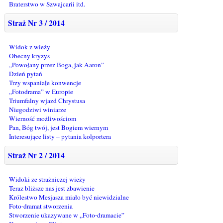
Braterstwo w Szwajcarii itd.
Straż Nr 3 / 2014
Widok z wieży
Obecny kryzys
„Powołany przez Boga, jak Aaron”
Dzień pytań
Trzy wspaniałe konwencje
„Fotodrama” w Europie
Triumfalny wjazd Chrystusa
Niegodziwi winiarze
Wierność możliwościom
Pan, Bóg twój, jest Bogiem wiernym
Interesujące listy – pytania kolportera
Straż Nr 2 / 2014
Widoki ze strażniczej wieży
Teraz bliższe nas jest zbawienie
Królestwo Mesjasza miało być niewidzialne
Foto-dramat stworzenia
Stworzenie ukazywane w „Foto-dramacie”