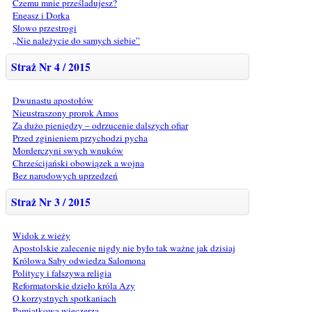
Czemu mnie prześladujesz?
Eneasz i Dorka
Słowo przestrogi
„Nie należycie do samych siebie”
Straż Nr 4 / 2015
Dwunastu apostołów
Nieustraszony prorok Amos
Za dużo pieniędzy – odrzucenie dalszych ofiar
Przed zginieniem przychodzi pycha
Morderczyni swych wnuków
Chrześcijański obowiązek a wojna
Bez narodowych uprzedzeń
Straż Nr 3 / 2015
Widok z wieży
Apostolskie zalecenie nigdy nie było tak ważne jak dzisiaj
Królowa Saby odwiedza Salomona
Politycy i fałszywa religia
Reformatorskie dzieło króla Azy
O korzystnych spotkaniach
Pamiątkowa wieczerza