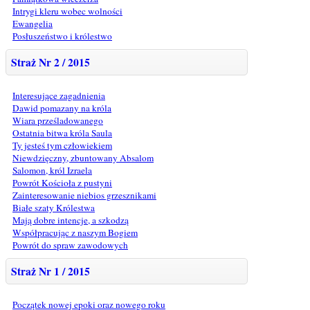
Intrygi kleru wobec wolności
Ewangelia
Posłuszeństwo i królestwo
Straż Nr 2 / 2015
Interesujące zagadnienia
Dawid pomazany na króla
Wiara prześladowanego
Ostatnia bitwa króla Saula
Ty jesteś tym człowiekiem
Niewdzięczny, zbuntowany Absalom
Salomon, król Izraela
Powrót Kościoła z pustyni
Zainteresowanie niebios grzesznikami
Białe szaty Królestwa
Mają dobre intencje, a szkodzą
Współpracując z naszym Bogiem
Powrót do spraw zawodowych
Straż Nr 1 / 2015
Początek nowej epoki oraz nowego roku