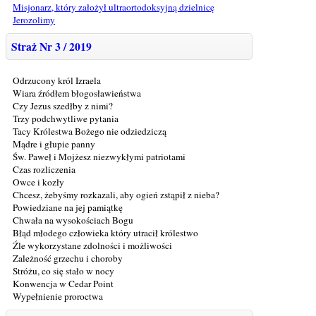
Misjonarz, który założył ultraortodoksyjną dzielnicę
Jerozolimy
Straż Nr 3 / 2019
Odrzucony król Izraela
Wiara źródłem błogosławieństwa
Czy Jezus szedłby z nimi?
Trzy podchwytliwe pytania
Tacy Królestwa Bożego nie odziedziczą
Mądre i głupie panny
Św. Paweł i Mojżesz niezwykłymi patriotami
Czas rozliczenia
Owce i kozły
Chcesz, żebyśmy rozkazali, aby ogień zstąpił z nieba?
Powiedziane na jej pamiątkę
Chwała na wysokościach Bogu
Błąd młodego człowieka który utracił królestwo
Źle wykorzystane zdolności i możliwości
Zależność grzechu i choroby
Stróżu, co się stało w nocy
Konwencja w Cedar Point
Wypełnienie proroctwa