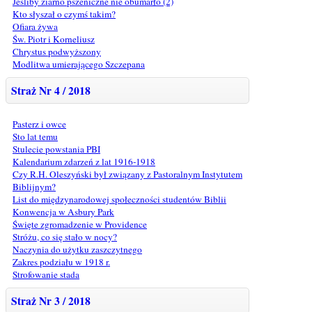
Jeśliby ziarno pszeniczne nie obumarło (2)
Kto słyszał o czymś takim?
Ofiara żywa
Św. Piotr i Korneliusz
Chrystus podwyższony
Modlitwa umierającego Szczepana
Straż Nr 4 / 2018
Pasterz i owce
Sto lat temu
Stulecie powstania PBI
Kalendarium zdarzeń z lat 1916‑1918
Czy R.H. Oleszyński był związany z Pastoralnym Instytutem
Biblijnym?
List do międzynarodowej społeczności studentów Biblii
Konwencja w Asbury Park
Święte zgromadzenie w Providence
Stróżu, co się stało w nocy?
Naczynia do użytku zaszczytnego
Zakres podziału w 1918 r.
Strofowanie stada
Straż Nr 3 / 2018