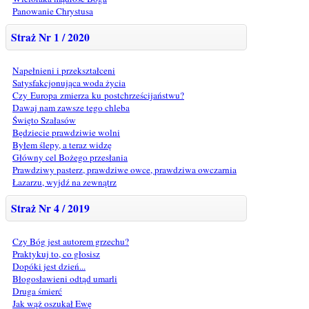
Panowanie Chrystusa
Straż Nr 1 / 2020
Napełnieni i przekształceni
Satysfakcjonująca woda życia
Czy Europa zmierza ku postchrześcijaństwu?
Dawaj nam zawsze tego chleba
Święto Szałasów
Będziecie prawdziwie wolni
Byłem ślepy, a teraz widzę
Główny cel Bożego przesłania
Prawdziwy pasterz, prawdziwe owce, prawdziwa owczarnia
Łazarzu, wyjdź na zewnątrz
Straż Nr 4 / 2019
Czy Bóg jest autorem grzechu?
Praktykuj to, co głosisz
Dopóki jest dzień...
Błogosławieni odtąd umarli
Druga śmierć
Jak wąż oszukał Ewę