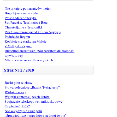
Nie tykajcie pomazańców moich
Bóg objawiony w ciele
Prośba Macedończyka
Św. Paweł w Tesalonice i Berei
Chrześcijanie z Tesaloniki
Pawłowa obrona przed królem Agryppą
Podróż do Rzymu
Rozbicie się statku na Malcie
Z Malty do Rzymu
Russellici aresztowani pod zarzutem działalności
wywrotowej
Miejsca wystarczy dla wszystkich
Straż Nr 2 / 2018
Boski plan wieków
Słowa polecające „Brzask Tysiąclecia”
Widok z wieży
Wyjątki z interesujących listów
Spojrzenie teleskopowe i mikroskopowe
Czy to twój Bóg?
Nie wstydzę się ewangelii
„Sprawiedliwe i prawdziwe są drogi twoje”