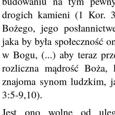
budowaniu na tym pewnym
drogich kamieni (1 Kor. 3
Bożego, jego posłannictwe
jaka by była społeczność o
w Bogu, (...) aby teraz pr
rozliczna mądrość Boża, 
znajoma synom ludzkim, jak
3:5-9,10).
Jest ono wolne od uleg