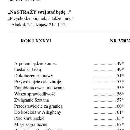
„Na STRAŻY swej stać będę...”
„Przychodzi poranek, a także i noc.”
– Abakuk 2:1; Izajasz 21:11-12 –
ROK LXXXVI NR 3/202
A potem będzie koniec
...................
49*
Łaska za łaską
...................
49*
Dokończenie sprawy
...................
51*
Przywdziejcie całą zbroję
...................
55*
Zagubiona owca uratowana
...................
55*
Wasza sprawiedliwość
...................
56*
Związanie Szatana
...................
57*
Przedstawiciele za granicą
...................
60*
Do kościoła w Allegheny
...................
61*
Pole żniwiarskie
...................
63*
Misje zagraniczne
...................
67*