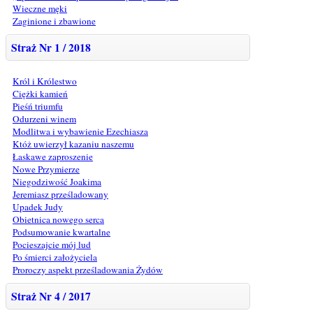
Wieczne męki
Zaginione i zbawione
Straż Nr 1 / 2018
Król i Królestwo
Ciężki kamień
Pieśń triumfu
Odurzeni winem
Modlitwa i wybawienie Ezechiasza
Któż uwierzył kazaniu naszemu
Łaskawe zaproszenie
Nowe Przymierze
Niegodziwość Joakima
Jeremiasz prześladowany
Upadek Judy
Obietnica nowego serca
Podsumowanie kwartalne
Pocieszajcie mój lud
Po śmierci założyciela
Proroczy aspekt prześladowania Żydów
Straż Nr 4 / 2017