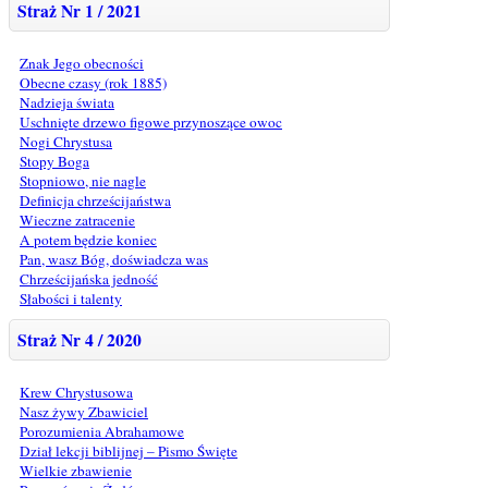
Straż Nr 1 / 2021
Znak Jego obecności
Obecne czasy (rok 1885)
Nadzieja świata
Uschnięte drzewo figowe przynoszące owoc
Nogi Chrystusa
Stopy Boga
Stopniowo, nie nagle
Definicja chrześcijaństwa
Wieczne zatracenie
A potem będzie koniec
Pan, wasz Bóg, doświadcza was
Chrześcijańska jedność
Słabości i talenty
Straż Nr 4 / 2020
Krew Chrystusowa
Nasz żywy Zbawiciel
Porozumienia Abrahamowe
Dział lekcji biblijnej – Pismo Święte
Wielkie zbawienie