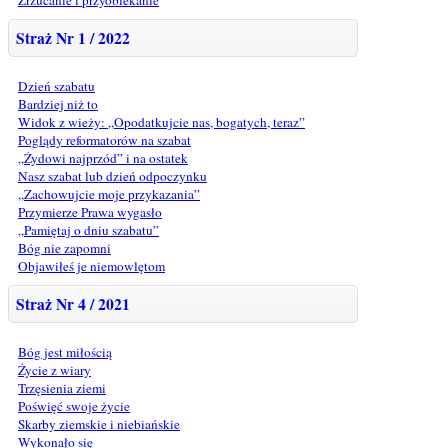
Straż Nr 1 / 2022
Dzień szabatu
Bardziej niż to
Widok z wieży: „Opodatkujcie nas, bogatych, teraz”
Poglądy reformatorów na szabat
„Żydowi najprzód” i na ostatek
Nasz szabat lub dzień odpoczynku
„Zachowujcie moje przykazania”
Przymierze Prawa wygasło
„Pamiętaj o dniu szabatu”
Bóg nie zapomni
Objawiłeś je niemowlętom
Straż Nr 4 / 2021
Bóg jest miłością
Życie z wiary
Trzęsienia ziemi
Poświęć swoje życie
Skarby ziemskie i niebiańskie
Wykonało się