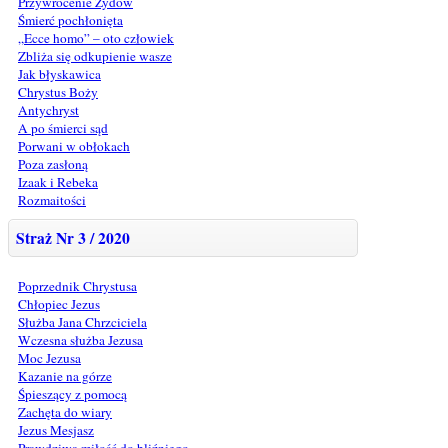
Przywrócenie Żydów
Śmierć pochłonięta
„Ecce homo” – oto człowiek
Zbliża się odkupienie wasze
Jak błyskawica
Chrystus Boży
Antychryst
A po śmierci sąd
Porwani w obłokach
Poza zasłoną
Izaak i Rebeka
Rozmaitości
Straż Nr 3 / 2020
Poprzednik Chrystusa
Chłopiec Jezus
Służba Jana Chrzciciela
Wczesna służba Jezusa
Moc Jezusa
Kazanie na górze
Śpieszący z pomocą
Zachęta do wiary
Jezus Mesjasz
Prawdziwa miłość do bliźniego