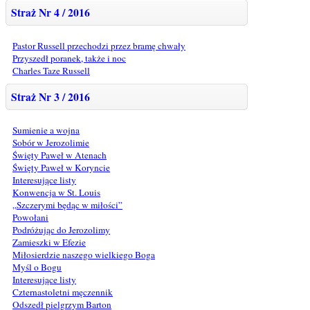
Straż Nr 4 / 2016
Pastor Russell przechodzi przez bramę chwały
Przyszedł poranek, także i noc
Charles Taze Russell
Straż Nr 3 / 2016
Sumienie a wojna
Sobór w Jerozolimie
Święty Paweł w Atenach
Święty Paweł w Koryncie
Interesujące listy
Konwencja w St. Louis
„Szczerymi będąc w miłości”
Powołani
Podróżując do Jerozolimy
Zamieszki w Efezie
Miłosierdzie naszego wielkiego Boga
Myśl o Bogu
Interesujące listy
Czternastoletni męczennik
Odszedł pielgrzym Barton