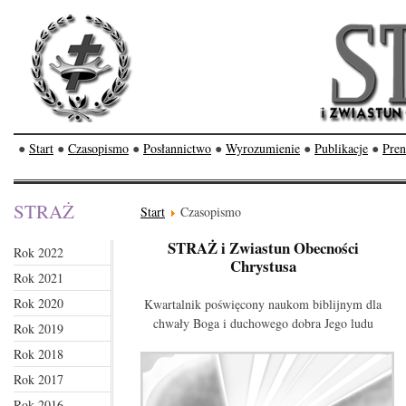
●
Start
●
Czasopismo
●
Posłannictwo
●
Wyrozumienie
●
Publikacje
●
Pren
STRAŻ
Start
Czasopismo
STRAŻ i Zwiastun Obecności
Rok 2022
Chrystusa
Rok 2021
Rok 2020
Kwartalnik poświęcony naukom biblijnym dla
chwały Boga i duchowego dobra Jego ludu
Rok 2019
Rok 2018
Rok 2017
Rok 2016