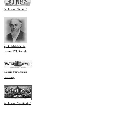
Archiwum "Straży"
Życie i działalność
pastora C.T. Russela
Polskie tłumaczenia
literatury
Archiwum "Na Straży"