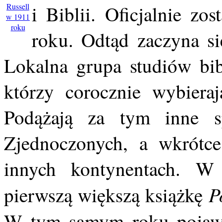
Russell
i Biblii. Oficjalnie z
w 1911
roku
roku. Odtąd zaczyna si
Lokalna grupa studiów bib
którzy corocznie wybieraj
Podążają za tym inne s
Zjednoczonych, a wkrótce
innych kontynentach. W
P
pierwszą większą książkę
W tym samym roku pojawi