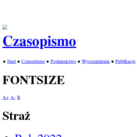
●
Start
●
Czasopismo
●
Posłannictwo
●
Wyrozumienie
●
Publikacje
FONTSIZE
A+
A-
R
Straż