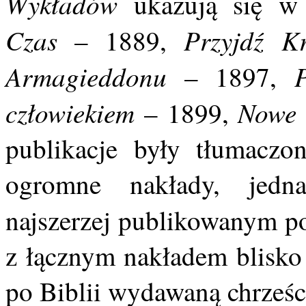
Wykładów
ukazują się w 
Czas
Przyjdź K
– 1889,
Armagieddonu
– 1897,
człowiekiem
Nowe 
– 1899,
publikacje były tłumaczon
ogromne nakłady, jedn
najszerzej publikowanym p
z łącznym nakładem blisko 
po Biblii wydawaną chrześci