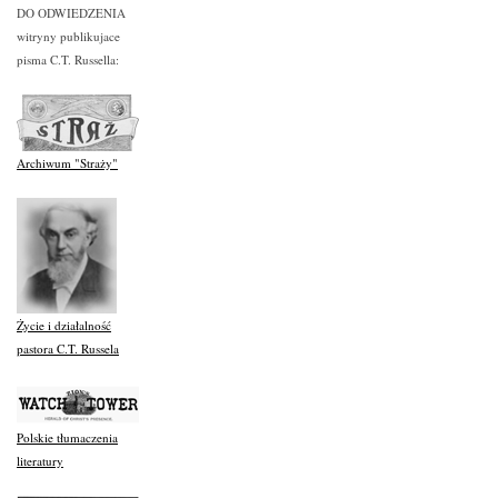
DO ODWIEDZENIA
witryny publikujace
pisma C.T. Russella:
Archiwum "Straży"
Życie i działalność
pastora C.T. Russela
Polskie tłumaczenia
literatury