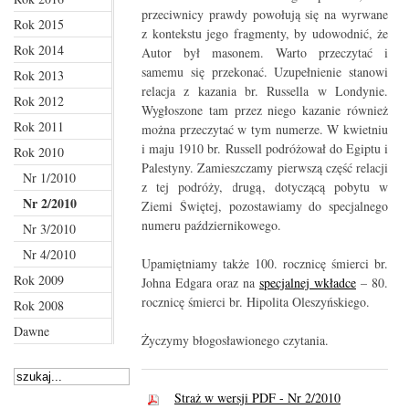
przeciwnicy prawdy powołują się na wyrwane
Rok 2015
z kontekstu jego fragmenty, by udowodnić, że
Rok 2014
Autor był masonem. Warto przeczytać i
samemu się przekonać. Uzupełnienie stanowi
Rok 2013
relacja z kazania br. Russella w Londynie.
Rok 2012
Wygłoszone tam przez niego kazanie również
Rok 2011
można przeczytać w tym numerze. W kwietniu
i maju 1910 br. Russell podróżował do Egiptu i
Rok 2010
Palestyny. Zamieszczamy pierwszą część relacji
Nr 1/2010
z tej podróży, drugą, dotyczącą pobytu w
Nr 2/2010
Ziemi Świętej, pozostawiamy do specjalnego
numeru październikowego.
Nr 3/2010
Nr 4/2010
Upamiętniamy także 100. rocznicę śmierci br.
Rok 2009
Johna Edgara oraz na
specjalnej wkładce
– 80.
rocznicę śmierci br. Hipolita Oleszyńskiego.
Rok 2008
Dawne
Życzymy błogosławionego czytania.
Straż w wersji PDF - Nr 2/2010