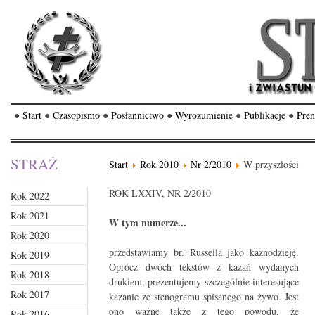
●
Start
●
Czasopismo
●
Posłannictwo
●
Wyrozumienie
●
Publikacje
●
Pren
STRAŻ
Start
Rok 2010
Nr 2/2010
W przyszłości
ROK LXXIV, NR 2/2010
Rok 2022
Rok 2021
W tym numerze...
Rok 2020
przedstawiamy br. Russella jako kaznodzieję.
Rok 2019
Oprócz dwóch tekstów z kazań wydanych
Rok 2018
drukiem, prezentujemy szczególnie interesujące
Rok 2017
kazanie ze stenogramu spisanego na żywo. Jest
ono ważne także z tego powodu, że
Rok 2016