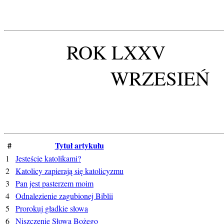
ROK LXXV LIP
WRZESIE
#
Tytuł artykułu
1
Jesteście katolikami?
2
Katolicy zapierają się katolicyzmu
3
Pan jest pasterzem moim
4
Odnalezienie zagubionej Biblii
5
Prorokuj gładkie słowa
6
Niszczenie Słowa Bożego