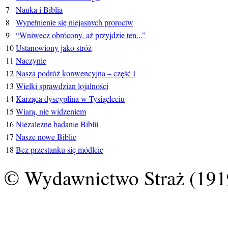
7
Nauka i Biblia
8
Wypełnienie się niejasnych proroctw
9
“Wniwecz obrócony, aż przyjdzie ten...”
10
Ustanowiony jako stróż
11
Naczynie
12
Nasza podróż konwencyjna – część I
13
Wielki sprawdzian lojalności
14
Karząca dyscyplina w Tysiącleciu
15
Wiarą, nie widzeniem
16
Niezależne badanie Biblii
17
Nasze nowe Biblie
18
Bez przestanku się módlcie
© Wydawnictwo Straż (191