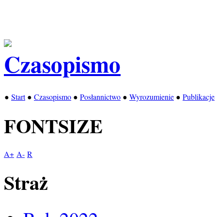
●
Start
●
Czasopismo
●
Posłannictwo
●
Wyrozumienie
●
Publikacje
FONTSIZE
A+
A-
R
Straż