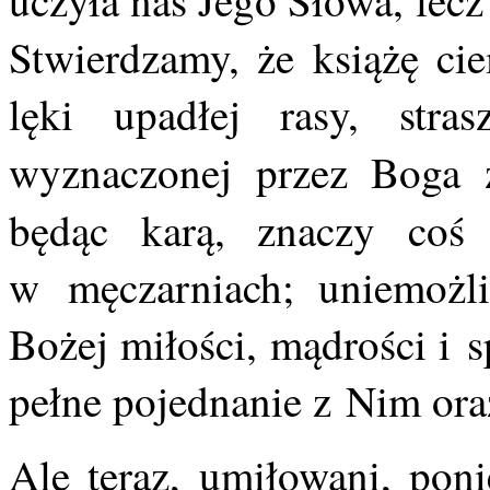
uczyła nas Jego Słowa, lecz
Stwierdzamy, że książę cie
lęki upadłej rasy, stra
wyznaczonej przez Boga 
będąc karą, znaczy coś
w męczarniach; uniemożli
Bożej miłości, mądrości i 
pełne pojednanie z Nim or
Ale teraz, umiłowani, pon