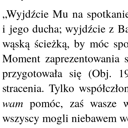
„Wyjdźcie Mu na spotkanie”
i jego ducha; wyjdźcie z Ba
wąską ścieżką, by móc spo
Moment zaprezentowania si
przygotowała się (Obj. 
stracenia. Tylko współczł
wam
pomóc, zaś wasze ws
wszyscy mogli niebawem we