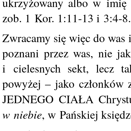
ukrzyżowany albo w imię P
zob. 1 Kor. 1:11‑13 i 3:4‑8.
Zwracamy się więc do was i
poznani przez was, nie ja
i cielesnych sekt, lecz t
powyżej – jako członków z
JEDNEGO CIAŁA Chrystus
w niebie
, w Pańskiej księd