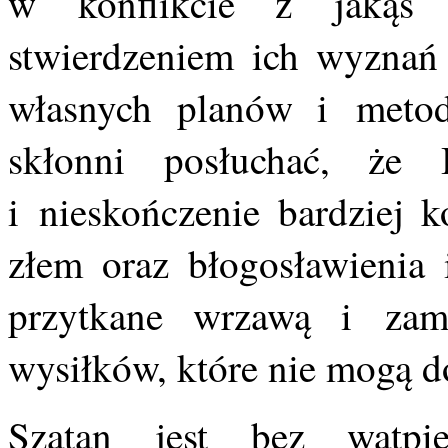
w konflikcie z jakąś 
stwierdzeniem ich wyznań
własnych planów i metod
skłonni posłuchać, że 
i nieskończenie bardziej k
złem oraz błogosławienia 
przytkane wrzawą i zamę
wysiłków, które nie mogą d
Szatan jest bez wątpie