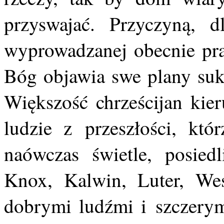
przyswajać. Przyczyną, d
wyprowadzanej obecnie praw
Bóg objawia swe plany suk
Większość chrześcijan kier
ludzie z przeszłości, któ
naówczas świetle, posied
Knox, Kalwin, Luter, Wes
dobrymi ludźmi i szczerymi