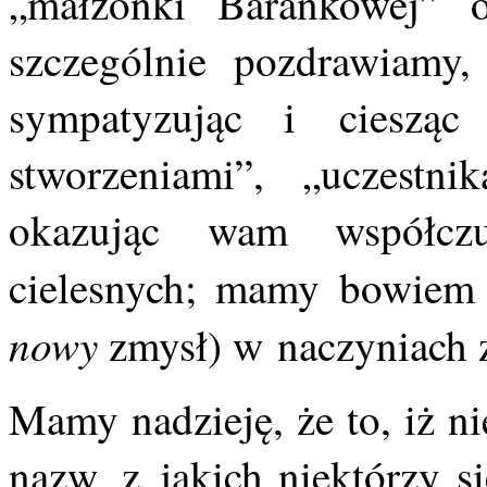
„małżonki Barankowej” 
szczególnie pozdrawiamy,
sympatyzując i ciesz
stworzeniami”, „uczestni
okazując wam współcz
cielesnych; mamy bowiem 
nowy
zmysł) w naczyniach 
Mamy nadzieję, że to, iż n
nazw, z jakich niektórzy s