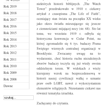
niektórych historii biblijnych. „The Watch
Rok 2019
Tower” przedrukowało w 1910 r. ciekawy
Rok 2018
artykuł z czasopisma „The Life of Faith”,
oceniający stan świata na początku XX wieku
Rok 2017
jako okres światła mieszającego się jeszcze
Rok 2016
z ciemnościami mijającej nocy (str. 68). Sto lat
Rok 2015
temu, we wrześniu 1919 r. odbyła się
historyczna konwencja w Cedar Point, na
Rok 2014
której zgromadziło się 6 tys. badaczy Pisma
Rok 2013
Świętego wiernych centralnej organizacji w
Rok 2012
Brooklynie. Zwracamy uwagę na to
wydarzenie, choć historia ruchu niezależnych
Rok 2011
zborów badaczy toczyła się już wtedy swoim
Rok 2010
oddzielnym torem. W widokach z wieży
Rok 2009
kierujemy wzrok na bezprecedensową w
historii naszej cywilizacji walkę o uznanie
Rok 2008
praw osób LGBT, nawet z wykorzystaniem
Dawne
elementów religijnych. Nieustannie ciekawi nas
również tematyka izraelska.
Zachęcamy do czytania.