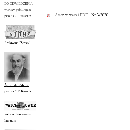
DO ODWIEDZENIA
witryny publikujace
Straż w wersji PDF -
Nr 3/2020
pisma C.T. Russella:
Archiwum "Straży"
Życie i działalność
pastora C.T. Russela
Polskie tłumaczenia
literatury