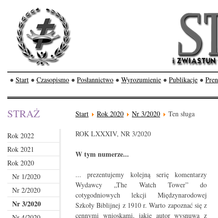
●
Start
●
Czasopismo
●
Posłannictwo
●
Wyrozumienie
●
Publikacje
●
Pren
STRAŻ
Start
Rok 2020
Nr 3/2020
Ten sługa
ROK LXXXIV, NR 3/2020
Rok 2022
Rok 2021
W tym numerze...
Rok 2020
... prezentujemy kolejną serię komentarzy
Nr 1/2020
Wydawcy „The Watch Tower” do
Nr 2/2020
cotygodniowych lekcji Międzynarodowej
Nr 3/2020
Szkoły Biblijnej z 1910 r. Warto zapoznać się z
cennymi wnioskami, jakie autor wysnuwa z
Nr 4/2020