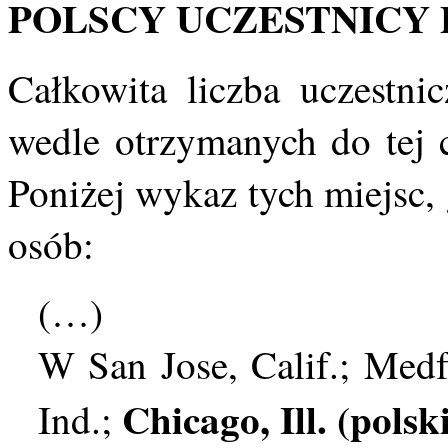
POLSCY UCZESTNICY P
Całkowita liczba uczestni
wedle otrzymanych do tej c
Poniżej wykaz tych miejsc, 
osób:
(…)
W San Jose, Calif.; Medf
Chicago, Ill. (polsk
Ind.;