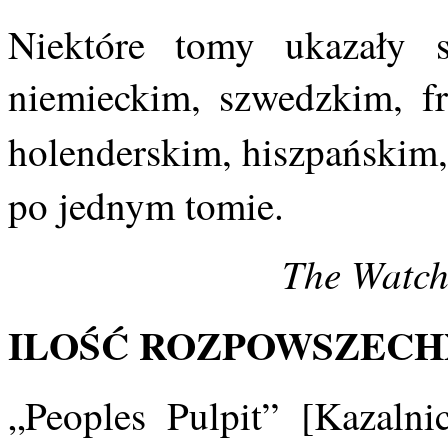
Niektóre tomy ukazały 
niemieckim, szwedzkim, f
holenderskim, hiszpańskim
po jednym tomie.
The Watch
ILOŚĆ ROZPOWSZECHN
„Peoples Pulpit” [Kazaln