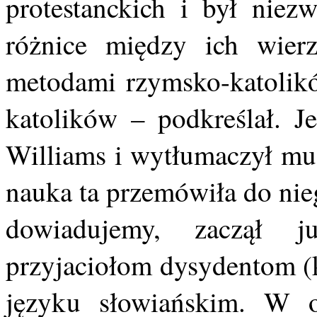
protestanckich i był niez
różnice między ich wierz
metodami rzymsko-katolikó
katolików – podkreślał. J
Williams i wytłumaczył mu 
nauka ta przemówiła do nie
dowiadujemy, zaczął 
przyjaciołom dysydentom (k
języku słowiańskim. W o