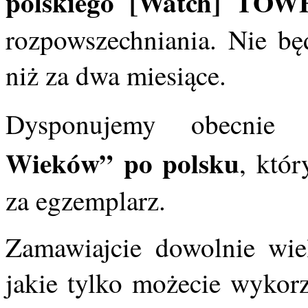
polskiego [Watch] TOW
rozpowszechniania. Nie bę
niż za dwa miesiące.
Dysponujemy obecni
Wieków” po polsku
, któ
za egzemplarz.
Zamawiajcie dowolnie wiel
jakie tylko możecie wykorz