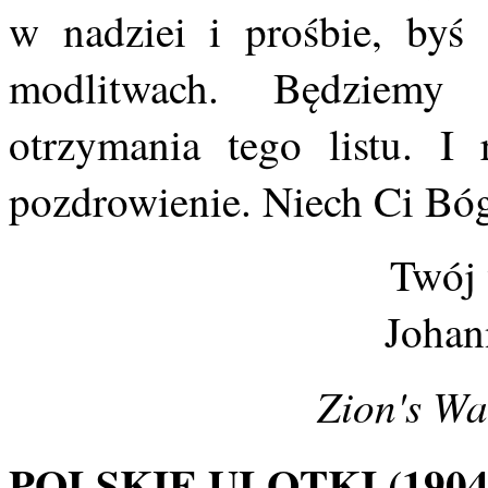
w nadziei i prośbie, byś
modlitwach. Będziemy 
otrzymania tego listu. I 
pozdrowienie. Niech Ci Bóg
Twój 
Johan
Zion's Wa
POLSKIE ULOTKI (1904