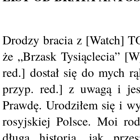
Drodzy bracia z [Watch] T
że „Brzask Tysiąclecia” [
red.] dostał się do mych r
przyp. red.] z uwagą i je
Prawdę. Urodziłem się i w
rosyjskiej Polsce. Moi rod
długa historia, jak prz