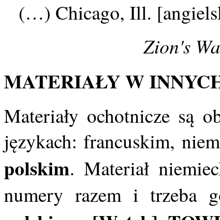
(…) Chicago, Ill. [angiels
Zion's Wa
MATERIAŁY W INNYCH
Materiały ochotnicze są o
językach: francuskim, nie
polskim
. Materiał niemie
numery razem i trzeba g