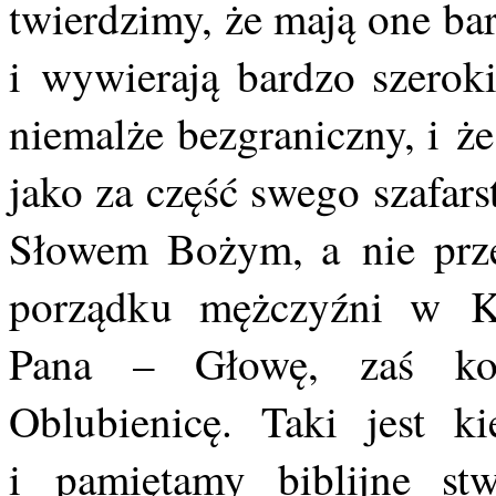
twierdzimy, że mają one ba
i wywierają bardzo szerok
niemalże bezgraniczny, i ż
jako za część swego szafar
Słowem Bożym, a nie prz
porządku mężczyźni w Ko
Pana – Głowę, zaś kob
Oblubienicę. Taki jest k
i pamiętamy biblijne st