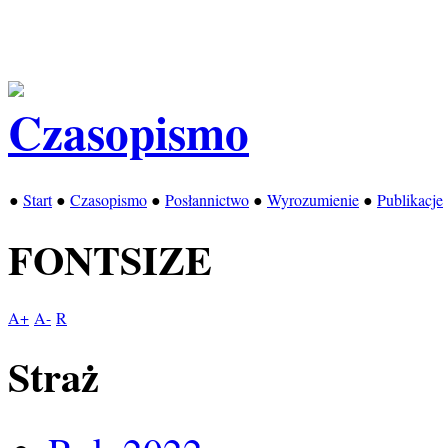
●
Start
●
Czasopismo
●
Posłannictwo
●
Wyrozumienie
●
Publikacje
FONTSIZE
A+
A-
R
Straż