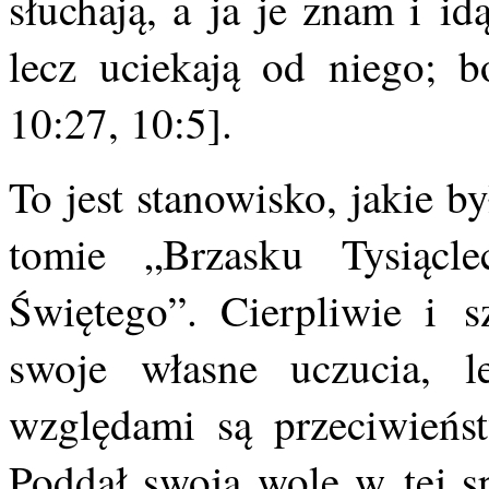
słuchają, a ja je znam i i
lecz uciekają od niego; b
10:27, 10:5].
To jest stanowisko, jakie 
tomie „Brzasku Tysiącl
Świętego”. Cierpliwie i s
swoje własne uczucia, l
względami są przeciwieńs
Poddał swoją wolę w tej sp