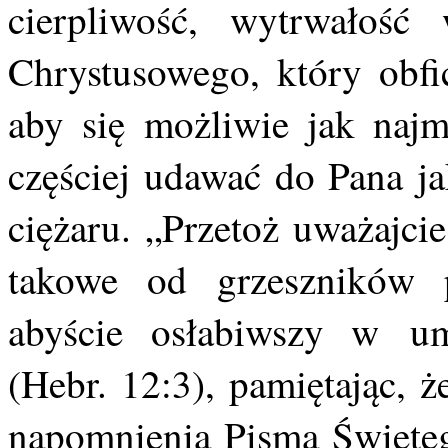
cierpliwość, wytrwałoś
Chrystusowego, który obfic
aby się możliwie jak najmn
częściej udawać do Pana ja
ciężaru. „Przetoż uważajcie
takowe od grzeszników p
abyście osłabiwszy w um
(Hebr. 12:3), pamiętając, że
napomnienia Pisma Świętego