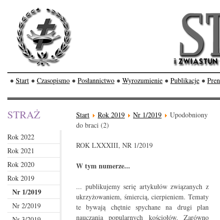
●
Start
●
Czasopismo
●
Posłannictwo
●
Wyrozumienie
●
Publikacje
●
Pren
STRAŻ
Start
Rok 2019
Nr 1/2019
Upodobniony
do braci (2)
Rok 2022
ROK LXXXIII, NR 1/2019
Rok 2021
Rok 2020
W tym numerze...
Rok 2019
... publikujemy serię artykułów związanych z
Nr 1/2019
ukrzyżowaniem, śmiercią, cierpieniem. Tematy
Nr 2/2019
te bywają chętnie spychane na drugi plan
nauczania popularnych kościołów. Zarówno
Nr 3/2019