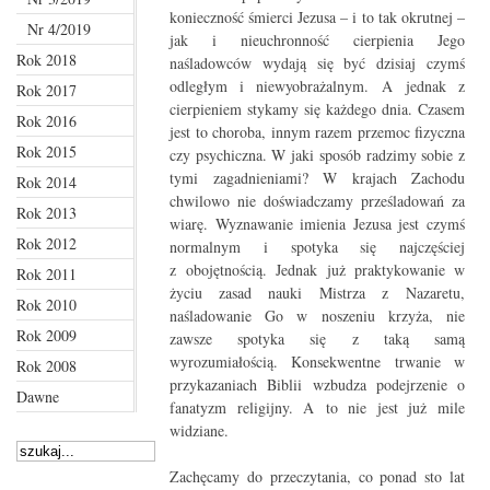
konieczność śmierci Jezusa – i to tak okrutnej –
Nr 4/2019
jak i nieuchronność cierpienia Jego
Rok 2018
naśladowców wydają się być dzisiaj czymś
odległym i niewyobrażalnym. A jednak z
Rok 2017
cierpieniem stykamy się każdego dnia. Czasem
Rok 2016
jest to choroba, innym razem przemoc fizyczna
Rok 2015
czy psychiczna. W jaki sposób radzimy sobie z
tymi zagadnieniami? W krajach Zachodu
Rok 2014
chwilowo nie doświadczamy prześladowań za
Rok 2013
wiarę. Wyznawanie imienia Jezusa jest czymś
Rok 2012
normalnym i spotyka się najczęściej
z obojętnością. Jednak już praktykowanie w
Rok 2011
życiu zasad nauki Mistrza z Nazaretu,
Rok 2010
naśladowanie Go w noszeniu krzyża, nie
Rok 2009
zawsze spotyka się z taką samą
wyrozumiałością. Konsekwentne trwanie w
Rok 2008
przykazaniach Biblii wzbudza podejrzenie o
Dawne
fanatyzm religijny. A to nie jest już mile
widziane.
Zachęcamy do przeczytania, co ponad sto lat