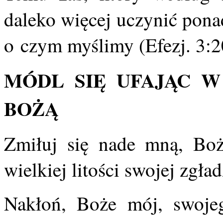
daleko więcej uczynić pona
o czym myślimy (Efezj. 3:2
MÓDL SIĘ UFAJĄC W
BOŻĄ
Zmiłuj się nade mną, Boż
wielkiej litości swojej zgł
Nakłoń, Boże mój, swoje