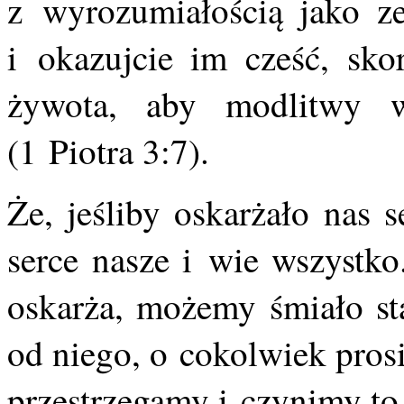
z wyrozumiałością jako z
i okazujcie im cześć, sko
żywota, aby modlitwy w
(1 Piotra 3:7).
Że, jeśliby oskarżało nas 
serce nasze i wie wszystko
oskarża, możemy śmiało s
od niego, o cokolwiek pros
przestrzegamy i czynimy to,