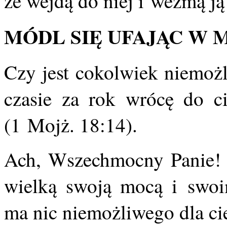
że wejdą do niej i wezmą ją
MÓDL SIĘ UFAJĄC W 
Czy jest cokolwiek niemo
czasie za rok wrócę do ci
(1 Mojż. 18:14).
Ach, Wszechmocny Panie! O
wielką swoją mocą i swoi
ma nic niemożliwego dla cie