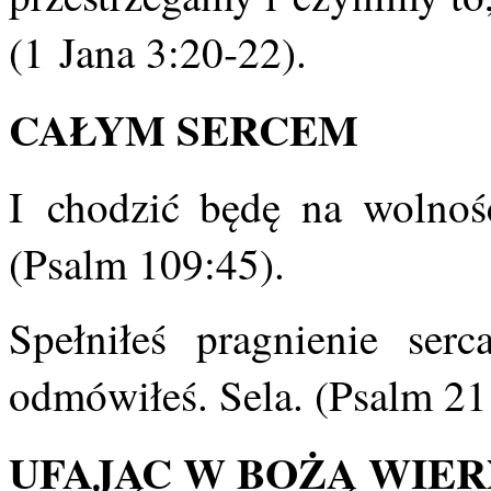
(1 Jana 3:20‑22).
CAŁYM SERCEM
I chodzić będę na wolnoś
(Psalm 109:45).
Spełniłeś pragnienie ser
odmówiłeś. Sela. (Psalm 21
UFAJĄC W BOŻĄ WIE