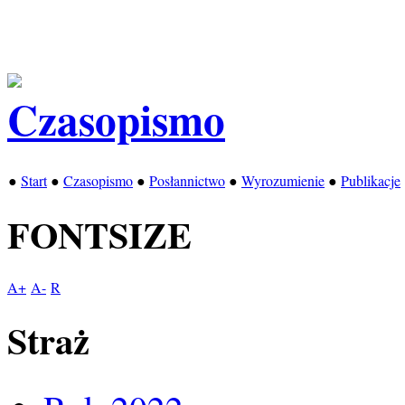
●
Start
●
Czasopismo
●
Posłannictwo
●
Wyrozumienie
●
Publikacje
FONTSIZE
A+
A-
R
Straż