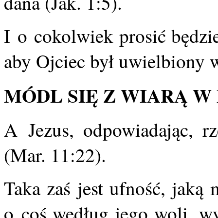
dana (Jak. 1:5).
I o cokolwiek prosić będzi
aby Ojciec był uwielbiony 
MÓDL SIĘ Z WIARĄ W
A Jezus, odpowiadając, r
(Mar. 11:22).
Taka zaś jest ufność, jaką
o coś według jego woli, wy