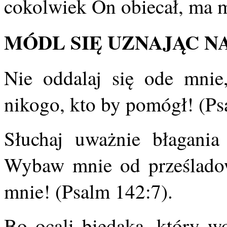
cokolwiek On obiecał, ma m
MÓDL SIĘ UZNAJĄC N
Nie oddalaj się ode mnie
nikogo, kto by pomógł! (Ps
Słuchaj uważnie błagani
Wybaw mnie od prześladow
mnie! (Psalm 142:7).
Bo ocali biedaka, który wo