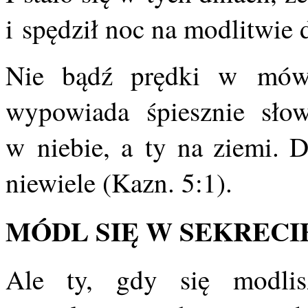
i spędził noc na modlitwie 
Nie bądź prędki w mówi
wypowiada śpiesznie sło
w niebie, a ty na ziemi. D
niewiele (Kazn. 5:1).
MÓDL SIĘ W SEKRECI
Ale ty, gdy się modli