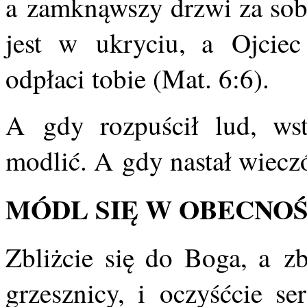
a zamknąwszy drzwi za sobą
jest w ukryciu, a Ojciec
odpłaci tobie (Mat. 6:6).
A gdy rozpuścił lud, ws
modlić. A gdy nastał wieczó
MÓDL SIĘ W OBECNOŚ
Zbliżcie się do Boga, a zb
grzesznicy, i oczyśćcie se