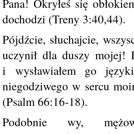
Pana! Okryłeś się obłokiem
dochodzi (Treny 3:40,44).
Pójdźcie, słuchajcie, wszy
uczynił dla duszy mojej!
i wysławiałem go języ
niegodziwego w sercu moim
(Psalm 66:16‑18).
Podobnie wy, mężow