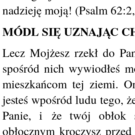
nadzieję moją! (Psalm 62:2,
MÓDL SIĘ UZNAJĄC 
Lecz Mojżesz rzekł do Pan
spośród nich wywiodłeś mo
mieszkańcom tej ziemi. Oni
jesteś wpośród ludu tego, ż
Panie, i że twój obłok 
obłocznym kroczysz przed 