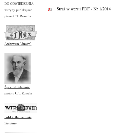
DO ODWIEDZENIA
Straż w wersji PDF - Nr 1/2014
witryny publikujace
pisma C.T. Russella:
Archiwum "Straży"
Życie i działalność
pastora C.T. Russela
Polskie tłumaczenia
literatury