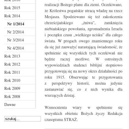
realizacji Bożego planu dla ziemi. Oczekiwano,
Rok 2015
że Królestwa pogańskie utracą władzę na rzecz
Rok 2014
Mesjasza. Spodziewano się też zakończenia
chrześcijańskiego „żniwa”, zamknięcia
Nr 1/2014
niebiańskiego powołania, zgromadzenia Izraela
Nr 2/2014
i początku czasu „wielkiego ucisku” dla całego
Nr 3/2014
świata. W progach owego znamiennego roku
da się już zauważyć narastającą świadomość, że
Nr 4/2014
spełnienie się wszystkich tych oczekiwań nie
Rok 2013
będzie raczej możliwe. W ostrożnych
Rok 2012
wypowiedziach studenci biblijni stopniowo
przygotowują się na nowy okres działalności po
Rok 2011
roku 1915. Obserwując te przygotowania
Rok 2010
z perspektywy historii, można jedynie
Rok 2009
zastanawiać się, co z nich wynika dla
wierzących dzisiaj.
Rok 2008
Dawne
Wzmocnienia wiary w spełnienie się
wszystkich obietnic Bożych życzy Redakcja
czasopisma STRAŻ.