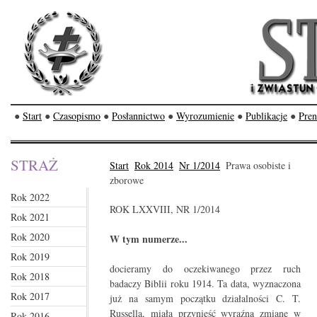
●
Start
●
Czasopismo
●
Posłannictwo
●
Wyrozumienie
●
Publikacje
●
Pren
STRAŻ
Start
Rok 2014
Nr 1/2014
Prawa osobiste i
zborowe
Rok 2022
ROK LXXVIII, NR 1/2014
Rok 2021
Rok 2020
W tym numerze...
Rok 2019
docieramy do oczekiwanego przez ruch
Rok 2018
badaczy Biblii roku 1914. Ta data, wyznaczona
Rok 2017
już na samym początku działalności C. T.
Russella, miała przynieść wyraźną zmianę w
Rok 2016