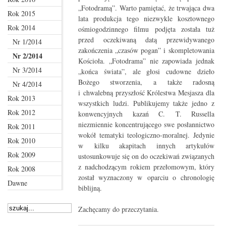
„Fotodramą”. Warto pamiętać, że trwająca dwa
Rok 2015
lata produkcja tego niezwykle kosztownego
Rok 2014
ośmiogodzinnego filmu podjęta została tuż
przed oczekiwaną datą przewidywanego
Nr 1/2014
zakończenia „czasów pogan” i skompletowania
Nr 2/2014
Kościoła. „Fotodrama” nie zapowiada jednak
Nr 3/2014
„końca świata”, ale głosi cudowne dzieło
Bożego stworzenia, a także radosną
Nr 4/2014
i chwalebną przyszłość Królestwa Mesjasza dla
Rok 2013
wszystkich ludzi. Publikujemy także jedno z
Rok 2012
konwencyjnych kazań C. T. Russella
niezmiennie koncentrującego swe posłannictwo
Rok 2011
wokół tematyki teologiczno-moralnej. Jedynie
Rok 2010
w kilku akapitach innych artykułów
Rok 2009
ustosunkowuje się on do oczekiwań związanych
z nadchodzącym rokiem przełomowym, który
Rok 2008
został wyznaczony w oparciu o chronologię
Dawne
biblijną.
Zachęcamy do przeczytania.