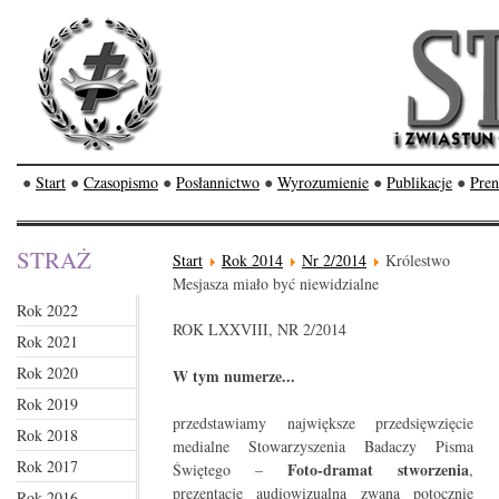
●
Start
●
Czasopismo
●
Posłannictwo
●
Wyrozumienie
●
Publikacje
●
Pren
STRAŻ
Start
Rok 2014
Nr 2/2014
Królestwo
Mesjasza miało być niewidzialne
Rok 2022
ROK LXXVIII, NR 2/2014
Rok 2021
Rok 2020
W tym numerze...
Rok 2019
przedstawiamy największe przedsięwzięcie
Rok 2018
medialne Stowarzyszenia Badaczy Pisma
Rok 2017
Foto-dramat stworzenia
Świętego –
,
prezentację audiowizualną zwaną potocznie
Rok 2016