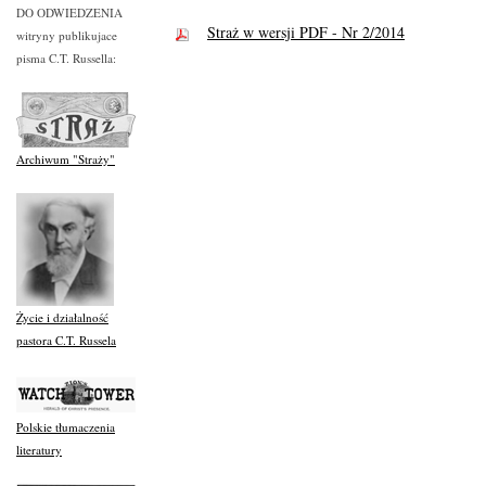
DO ODWIEDZENIA
Straż w wersji PDF - Nr 2/2014
witryny publikujace
pisma C.T. Russella:
Archiwum "Straży"
Życie i działalność
pastora C.T. Russela
Polskie tłumaczenia
literatury