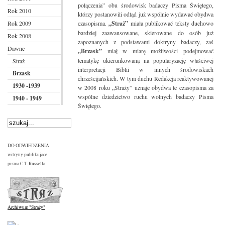
połączenia” obu środowisk badaczy Pisma Świętego,
Rok 2010
którzy postanowili odtąd już wspólnie wydawać obydwa
Rok 2009
czasopisma.
„Straż”
miała publikować teksty duchowo
bardziej zaawansowane, skierowane do osób już
Rok 2008
zapoznanych z podstawami doktryny badaczy, zaś
Dawne
„Brzask”
miał w miarę możliwości podejmować
tematykę ukierunkowaną na popularyzację właściwej
Straż
interpretacji Biblii w innych środowiskach
Brzask
chrześcijańskich. W tym duchu Redakcja reaktywowanej
1930 -1939
w 2008 roku „Straży” uznaje obydwa te czasopisma za
wspólne dziedzictwo ruchu wolnych badaczy Pisma
1940 - 1949
Świętego.
DO ODWIEDZENIA
witryny publikujace
pisma C.T. Russella:
Archiwum "Straży"