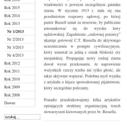
wiadomości o pewnym szczególnym gatunku
Rok 2015
ziarna. W styczniu 1913 r. stała się ona
Rok 2014
przedmiotem rozprawy sądowej, po której
pastor Russell uznał za stosowne, by publicznie
Rok 2013
ustosunkować się do wyroku ławy
Nr 1/2013
sędziowskiej. Zagadnienie „cudownej pszenicy”
Nr 2/2013
ukazuje gotowość C.T. Russella do aktywnego
uczestniczenia w postępie cywilizacyjnym,
Nr 3/2013
który uznawał za jedną z oznak bliskości ery
Nr 4/2013
mesjańskiej. Propagując nowy rodzaj ziarna
Rok 2012
dawał wyraz przekonaniu, że naprawienie
wszystkich rzeczy trzeba nie tylko głosić, ale
Rok 2011
także aktywnie wspierać. Podobna myśl wynika
Rok 2010
z artykułu o klęsce spowodowanej pijaństwem,
Rok 2009
który szczególnie polecamy.
Rok 2008
Ponadto przedrukowujemy kilka artykułów
Dawne
opisujących strukturę organizacyjną trzech
stowarzyszeń kierowanych przez br. Russella.