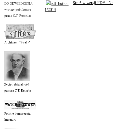
Straż w wersji PDF - Nr
DO ODWIEDZENIA
1/2013
witryny publikujace
pisma C.T. Russella:
Archiwum "Straży"
Życie i działalność
pastora C.T. Russela
Polskie tłumaczenia
literatury