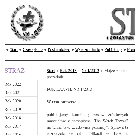
●
Start
●
Czasopismo
●
Posłannictwo
●
Wyrozumienie
●
Publikacje
●
Pren
STRAŻ
Start
Rok 2013
Nr 1/2013
Mojżesz jako
pośrednik
Rok 2022
ROK LXXVII, NR 1/2013
Rok 2021
Rok 2020
W tym numerze...
Rok 2019
publikujemy kompletny zestaw źródłowych
Rok 2018
materiałów z czasopisma „The Watch Tower”
Rok 2017
na temat tzw. „cudownej pszenicy”. Sprawa ta
rozpoczęła się od publikacji w 1908 r.
Rok 2016