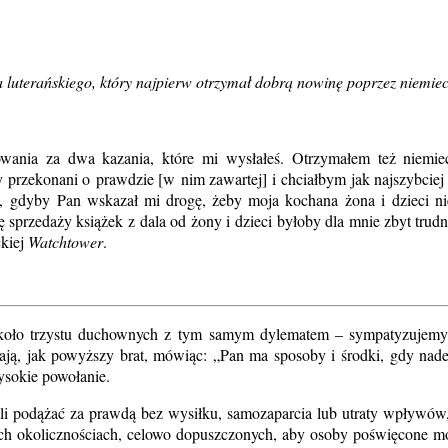
a luterańskiego, który najpierw otrzymał dobrą nowinę poprzez niemie
wania za dwa kazania, które mi wysłałeś. Otrzymałem też niemi
y przekonani o prawdzie [w nim zawartej] i chciałbym jak najszybciej
O, gdyby Pan wskazał mi drogę, żeby moja kochana żona i dzieci ni
 sprzedaży książek z dala od żony i dzieci byłoby dla mnie zbyt trud
ckiej
Watchtower
.
około trzystu duchownych z tym samym dylematem – sympatyzujemy 
wiają, jak powyższy brat, mówiąc: „Pan ma sposoby i środki, gdy nad
ysokie powołanie.
li podążać za prawdą bez wysiłku, samozaparcia lub utraty wpływów
ych okolicznościach, celowo dopuszczonych, aby osoby poświęcone mog