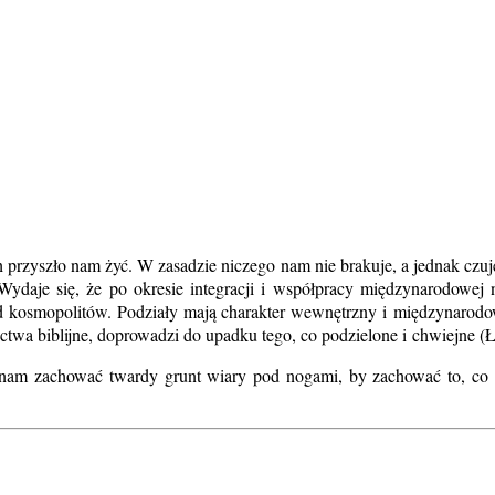
 przyszło nam żyć. W zasadzie niczego nam nie brakuje, a jednak czuj
ydaje się, że po okresie integracji i współpracy międzynarodowej na
od kosmopolitów. Podziały mają charakter wewnętrzny i międzynarodow
roctwa biblijne, doprowadzi do upadku tego, co podzielone i chwiejne (Ł
m zachować twardy grunt wiary pod nogami, by zachować to, co ni