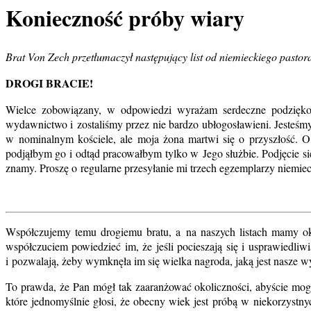
Konieczność próby wiary
Brat Von Zech przetłumaczył następujący list od niemieckiego pastor
DROGI BRACIE!
Wielce zobowiązany, w odpowiedzi wyrażam serdeczne podzięko
wydawnictwo i zostaliśmy przez nie bardzo ubłogosławieni. Jesteśm
w nominalnym kościele, ale moja żona martwi się o przyszłość. 
podjąłbym go i odtąd pracowałbym tylko w Jego służbie. Podjęcie się
znamy. Proszę o regularne przesyłanie mi trzech egzemplarzy niemie
Współczujemy temu drogiemu bratu, a na naszych listach mamy 
współczuciem powiedzieć im, że jeśli pocieszają się i usprawiedli
i pozwalają, żeby wymknęła im się wielka nagroda, jaką jest nasze w
To prawda, że Pan mógł tak zaaranżować okoliczności, abyście mog
które jednomyślnie głosi, że obecny wiek jest próbą w niekorzystn