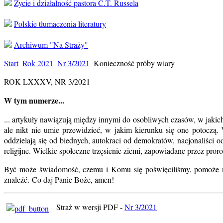
Życie i działalność pastora C.T. Russela
Polskie tłumaczenia literatury
Archiwum "Na Straży"
Start
Rok 2021
Nr 3/2021
Konieczność próby wiary
ROK LXXXV, NR 3/2021
W tym numerze...
... artykuły nawiązują między innymi do osobliwych czasów, w jakich
ale nikt nie umie przewidzieć, w jakim kierunku się one potoczą. W
oddzielają się od biednych, autokraci od demokratów, nacjonaliści 
religijne. Wielkie społeczne trzęsienie ziemi, zapowiadane przez pro
Być może świadomość, czemu i Komu się poświęciliśmy, pomoże na
znaleźć. Co daj Panie Boże, amen!
Straż w wersji PDF -
Nr 3/2021