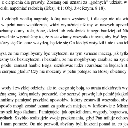
 z cierpienia dla prawdy. Zostaną oni uznani za „godnych” udziału w t
ciski napełniać radością (Efezj. 4:1; Obj. 3:4; Rzym. 8:18).
i zdobyli wielką nagrodę, którą nam wystawił, i dlatego nie ułatwi
aż w pełni nam współczuje, widzi wyraźniej niż my w naszych uprzed
ochamy domy, role, żonę, dzieci lub cokolwiek innego bardziej od Ni
e poważnie wyznaliśmy to, że zostawiamy wszystko innym, aby być Jeg
h, którzy się Go teraz wstydzą, będzie się On kiedyś wstydził i nie uzn
, że nie moglibyśmy być użyteczni na tym świecie inaczej, jak tyl
esteśmy tak bezużyteczni i bezradni, że nie moglibyśmy zarabiać na ży
głodu, zamiast hańbić Boga, oszukiwać ludzi i zarabiać na błędach 
 cierpieć głodu? Czy nie możemy w pełni polegać na Bożej obietnicy w
 wody i zwykłej odzieży, ale to, czego się boją, to utrata niektóryc
ną szatę, którą należy porzucić, aby szerzyć prawdę lub pełnić jakąkol
winniśmy pamiętać przykład apostołów, którzy zostawili wszystko, a
k sposób mogli zostać uznani za godnych miejsca w królestwie z Mistrz
my szli Jego śladami. Pamiętajcie, jak opuścił dom, wygody, bogactwa,
myślach. Szybko realizujcie swoje przekonania, gdyż Pan miłuje ocho
 i nam pomoże. On nie pozwoli, abyśmy byli kuszeni ponad to, co jes