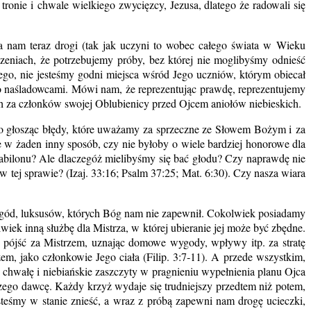
ronie i chwale wielkiego zwycięzcy, Jezusa, dlatego że radowali się
a nam teraz drogi (tak jak uczyni to wobec całego świata w Wieku
zeniach, że potrzebujemy próby, bez której nie moglibyśmy odnieść
ego, nie jesteśmy godni miejsca wśród Jego uczniów, którym obiecał
o naśladowcami. Mówi nam, że reprezentując prawdę, reprezentujemy
a ich za członków swojej Oblubienicy przed Ojcem aniołów niebieskich.
ko głosząc błędy, które uważamy za sprzeczne ze Słowem Bożym i za
cie w żaden inny sposób, czy nie byłoby o wiele bardziej honorowe dla
Babilonu? Ale dlaczegóż mielibyśmy się bać głodu? Czy naprawdę nie
 tej sprawie? (Izaj. 33:16; Psalm 37:25; Mat. 6:30). Czy nasza wiara
h wygód, luksusów, których Bóg nam nie zapewnił. Cokolwiek posiadamy
wiek inną służbę dla Mistrza, w której ubieranie jej może być zbędne.
by pójść za Mistrzem, uznając domowe wygody, wpływy itp. za stratę
em, jako członkowie Jego ciała (Filip. 3:7‑11). A przede wszystkim,
 chwałę i niebiańskie zaszczyty w pragnieniu wypełnienia planu Ojca
czego dawcę. Każdy krzyż wydaje się trudniejszy przedtem niż potem,
teśmy w stanie znieść, a wraz z próbą zapewni nam drogę ucieczki,