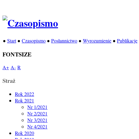
●
Start
●
Czasopismo
●
Posłannictwo
●
Wyrozumienie
●
Publikacje
FONTSIZE
A+
A-
R
Straż
Rok 2022
Rok 2021
Nr 1/2021
Nr 2/2021
Nr 3/2021
Nr 4/2021
Rok 2020