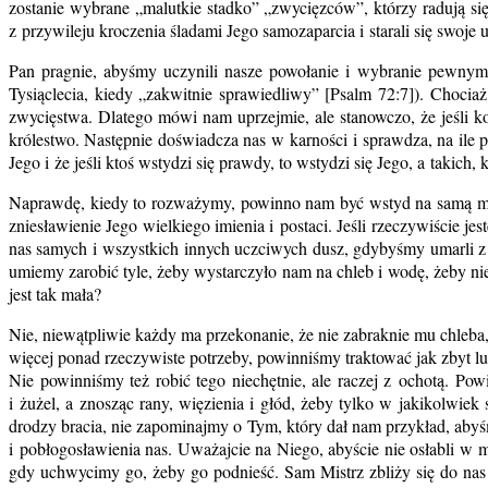
zostanie wybrane „malutkie stadko” „zwycięzców”, którzy radują się
z przywileju kroczenia śladami Jego samozaparcia i starali się swoje u
Pan pragnie, abyśmy uczynili nasze powołanie i wybranie pewnym 
Tysiąclecia, kiedy „zakwitnie sprawiedliwy” [Psalm 72:7]). Choci
zwycięstwa. Dlatego mówi nam uprzejmie, ale stanowczo, że jeśli k
królestwo. Następnie doświadcza nas w karności i sprawdza, na il
Jego i że jeśli ktoś wstydzi się prawdy, to wstydzi się Jego, a takic
Naprawdę, kiedy to rozważymy, powinno nam być wstyd na samą myśl
zniesławienie Jego wielkiego imienia i postaci. Jeśli rzeczywiście j
nas samych i wszystkich innych uczciwych dusz, gdybyśmy umarli z 
umiemy zarobić tyle, żeby wystarczyło nam na chleb i wodę, żeby nie
jest tak mała?
Nie, niewątpliwie każdy ma przekonanie, że nie zabraknie mu chleba,
więcej ponad rzeczywiste potrzeby, powinniśmy traktować jak zbyt luź
Nie powinniśmy też robić tego niechętnie, ale raczej z ochotą. Po
i żużel, a znosząc rany, więzienia i głód, żeby tylko w jakikolwie
drodzy bracia, nie zapominajmy o Tym, który dał nam przykład, abyś
i pobłogosławienia nas. Uważajcie na Niego, abyście nie osłabli w 
gdy uchwycimy go, żeby go podnieść. Sam Mistrz zbliży się do nas