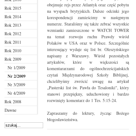
obejmuje rejs przez Atlantyk oraz część pobytu
Rok 2015
na wyspach brytyjskich. Dalsze odcinki jego
Rok 2014
korespondencji zamieścimy w następnym
numerze. Staraliśmy się także zebrać wszystkie
Rok 2013
wzmianki zamieszczone w WATCH TOWER
Rok 2012
na temat rozwoju ruchu Prawdy wśród
Rok 2011
Polaków w USA oraz w Polsce. Szczególnie
interesujący wydaje się list br. Oleszyńskiego
Rok 2010
napisany z Warszawy. Wśród pozostałych
Rok 2009
artykułów, które w większości są
Nr 1/2009
komentararzami do ogólnochrześcijańskich
czytań Międzynarodowej Szkoły Biblijnej,
Nr 2/2009
chcielibyśmy zwrócić uwagę na artykuł
Nr 3/2009
„Pasterski list św. Pawła do Tesaloniki", który
Nr 4/2009
stanowi przepiękny, uduchowiony i bardzo
rozwinięty komentarz do 1 Tes. 5:15-24.
Rok 2008
Dawne
Zapraszamy do lektury, życząc Bożego
błogosławieństwa.