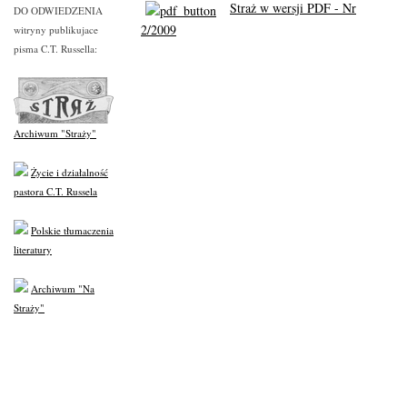
Straż w wersji PDF - Nr
DO ODWIEDZENIA
2/2009
witryny publikujace
pisma C.T. Russella:
Archiwum "Straży"
Życie i działalność
pastora C.T. Russela
Polskie tłumaczenia
literatury
Archiwum "Na
Straży"