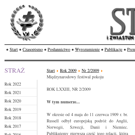
●
Start
●
Czasopismo
●
Posłannictwo
●
Wyrozumienie
●
Publikacje
●
Pren
STRAŻ
Start
Rok 2009
Nr 2/2009
Międzynarodowy festiwal pokoju
Rok 2022
ROK LXXIII, NR 2/2009
Rok 2021
Rok 2020
W tym numerze...
Rok 2019
W okresie od 4 maja do 11 czerwca 1909 r. br.
Rok 2018
Russell odbył europejską podróż do Anglii,
Rok 2017
Norwegii, Szwecji, Danii i Niemiec.
Publikujemy pierwszą część jego relacji, która
Rok 2016