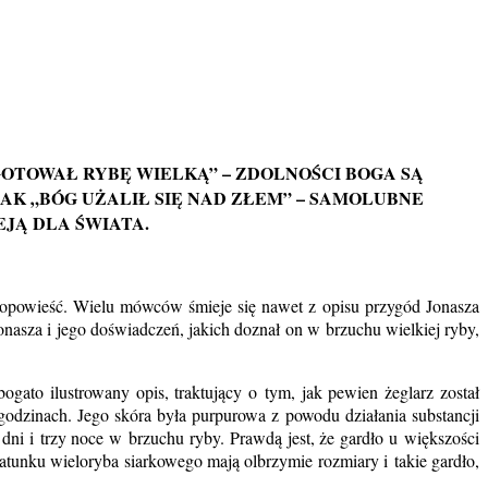
OTOWAŁ RYBĘ WIELKĄ” – ZDOLNOŚCI BOGA SĄ
AK „BÓG UŻALIŁ SIĘ NAD ZŁEM” – SAMOLUBNE
JĄ DLA ŚWIATA.
ką opowieść. Wielu mówców śmieje się nawet z opisu przygód Jonasza
onasza i jego doświadczeń, jakich doznał on w brzuchu wielkiej ryby,
ogato ilustrowany opis, traktujący o tym, jak pewien żeglarz został
 godzinach. Jego skóra była purpurowa z powodu działania substancji
dni i trzy noce w brzuchu ryby. Prawdą jest, że gardło u większości
gatunku wieloryba siarkowego mają olbrzymie rozmiary i takie gardło,