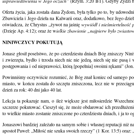
usprawiedliwienia w Jego oczach”
(Rzym. 3:20 BT). Gdyby Żydzi by
Oferta życia, jaka została dana Żydom, była tylko po to, by udowodn
Zbawiciela i Jego dzieła na Kalwarii oraz, dodatkowo, bez Jego dzi
oświadcza, że Chrystus „żywot na jaśnię
wywiódł i nieśmiertelność
(Dzieje Ap. 4:12); oraz że w
ielkie zbawienie „najpierw było zwiasto
NINIWCZYCY POKUTUJĄ
Jonasz głosił poselstwo, że po czterdziestu dniach Bóg zniszczy Nin
i zwierzęta, bydło i trzoda niech nic nie jedzą, niech się nie pasą
postępowania i od nieprawości, którą [popełnia] swoimi rękami” (Jon.
Powinniśmy oczywiście rozumieć, że Bóg znał koniec od samego począ
miasto, w końcu została do szczętu zniszczona, lecz nie w przeciągu
dzień za rok: 40 dni jako 40 lat.
Lekcja ta pokazuje nam, o ileż większe jest miłosierdzie Wszechmo
szczerze pokutować. Cieszył się, że może obdarować ich przedłużen
to wielkie miasto zostanie zniszczone po czterdziestu dniach, i ja t
Jonaszowi bardziej zależało na samym sobie i własnej reputacji niż 
apostoł Paweł: „Miłość nie szuka swoich rzeczy” (1 Kor. 13:5) oraz: