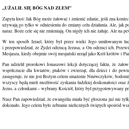
„UŻALIŁ SIĘ BÓG NAD ZŁEM”
Zapyta ktoś: Jak Bóg może żałować i zmienić zdanie, jeśli zna konie
używają go tylko w odniesieniu do zmiany celu działania. Ale, jak 
naraz. Boże cele się nie zmieniają. On nigdy ich nie żałuje. Ale na 
W ten sposób Izrael, który był przez wieki Jego umiłowanym lud
i przepowiedział, że Żydzi odrzucą Jezusa, a On odrzuci ich. Przew
Mesjasza, kiedy obejmie swój mesjański urząd jako Król królów i Pa
Pan udzielił prorokowi Jonaszowi lekcji dotyczącej faktu, że ża
współczucie dla kwiatów, ptaków i zwierząt, dla dzieci i do pewn
zasugeruje, że nie jest Bożym celem smażenie Niniwczyków, Sodomit
wszyscy będą mieli możliwość zyskania ludzkiej doskonałości oraz
Jezus, a członkami – wybrany Kościół, który był przygotowywany p
Nasz Pan zapowiedział, że ewangelia miała być głoszona już nie ty
dokonało. Jego celem było zebranie nielicznych świętych spośród wsz