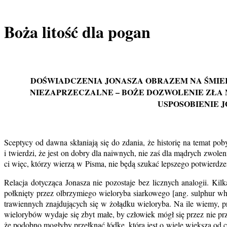
Boża litość dla pogan
DOŚWIADCZENIA JONASZA OBRAZEM NA ŚMIER
NIEZAPRZECZALNE – BOŻE DOZWOLENIE ZŁA M
USPOSOBIENIE 
Sceptycy od dawna skłaniają się do zdania, że historię na temat p
i twierdzi, że jest on dobry dla naiwnych, nie zaś dla mądrych zwol
ci więc, którzy wierzą w Pisma, nie będą szukać lepszego potwierdzen
Relacja dotycząca Jonasza nie pozostaje bez licznych analogii. Kil
połknięty przez olbrzymiego wieloryba siarkowego [ang. sulphur wha
trawiennych znajdujących się w żołądku wieloryba. Na ile wiemy, pr
wielorybów wydaje się zbyt małe, by człowiek mógł się przez nie prz
że podobno mogłyby przełknąć łódkę, która jest o wiele większa od 