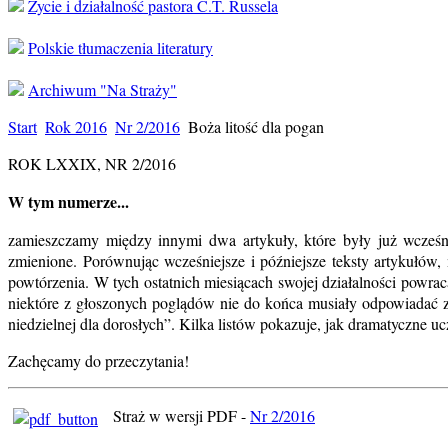
Życie i działalność pastora C.T. Russela
Polskie tłumaczenia literatury
Archiwum "Na Straży"
Start
Rok 2016
Nr 2/2016
Boża litość dla pogan
ROK LXXIX, NR 2/2016
W tym numerze...
zamieszczamy między innymi dwa artykuły, które były już wcześ
zmienione. Porównując wcześniejsze i późniejsze teksty artykułów,
powtórzenia. W tych ostatnich miesiącach swojej działalności powra
niektóre z głoszonych poglądów nie do końca musiały odpowiadać z
niedzielnej dla dorosłych”. Kilka listów pokazuje, jak dramatyczne u
Zachęcamy do przeczytania!
Straż w wersji PDF -
Nr 2/2016