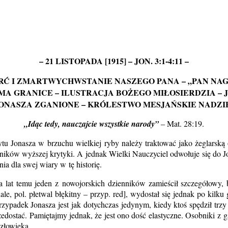
– 21 LISTOPADA [1915] – JON. 3:1‑4:11 –
Ć I ZMARTWYCHWSTANIE NASZEGO PANA – „PAN NAG
A GRANICE – ILUSTRACJA BOŻEGO MIŁOSIERDZIA – J
JONASZA ZGANIONE – KRÓLESTWO MESJAŃSKIE NADZIE
„Idąc tedy, nauczajcie wszystkie narody”
– Mat. 28:19.
obytu Jonasza w brzuchu wielkiej ryby należy traktować jako żeglars
enników wyższej krytyki. A jednak Wielki Nauczyciel odwołuje się do J
ia dla swej wiary w tę historię.
ka lat temu jeden z nowojorskich dzienników zamieścił szczegółowy, b
le, pol. płetwal błękitny – przyp. red], wydostał się jednak po kilku
zypadek Jonasza jest jak dotychczas jedynym, kiedy ktoś spędził trzy 
edostać. Pamiętajmy jednak, że jest ono dość elastyczne. Osobniki z 
człowieka.