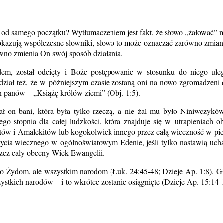
c od samego początku? Wytłumaczeniem jest fakt, że słowo „żałować” ma
pokazują współczesne słowniki, słowo to może oznaczać zarówno zmianę
pewno zmienia On swój sposób działania.
em, został odcięty i Boże postępowanie w stosunku do niego uległ
idział też, że w późniejszym czasie zostaną oni na nowo zgromadzeni d
n panów – „Książę królów ziemi” (Obj. 1:5).
łował on bani, która była tylko rzeczą, a nie żal mu było Niniwczy
ego stopnia dla całej ludzkości, która znajduje się w utrapieniach
ów i Amalekitów lub kogokolwiek innego przez całą wieczność w piekle
 życia wiecznego w ogólnoświatowym Edenie, jeśli tylko nastawią uch
rzez cały obecny Wiek Ewangelii.
lko Żydom, ale wszystkim narodom (Łuk. 24:45‑48; Dzieje Ap. 1:8). Gł
ystkich narodów – i to wkrótce zostanie osiągnięte (Dzieje Ap. 15:14‑