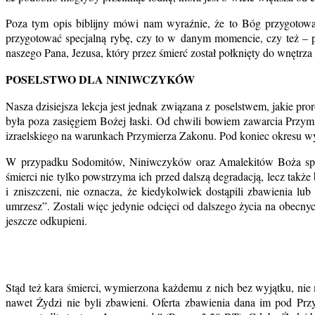
Poza tym opis biblijny mó­wi nam wyraźnie, że to Bóg przygotował
przygotować specjalną rybę, czy to w danym momencie, czy też – 
naszego Pana, Jezusa, który przez śmierć został połknięty do wnętrza
POSELSTWO DLA NINIWCZYKÓW
Nasza dzisiejsza lekcja jest jednak związana z poselstwem, jakie p
była poza zasięgiem Bożej łaski. Od chwili bowiem zawarcia Przymi
izraelskiego na warunkach Przymierza Zakonu. Pod koniec okresu wyją
W przypadku Sodomitów, Niniwczyków oraz Amalekitów Boża sprawie
śmierci nie tylko powstrzyma ich przed dalszą degradacją, lecz także 
i zniszczeni, nie oznacza, że kiedykolwiek dostąpili zbawienia lu
umrzesz”. Zostali więc jedynie odcięci od dalszego życia na obecny
jeszcze odkupieni.
Stąd też kara śmierci, wymierzona każdemu z nich bez wyjątku, ni
nawet Żydzi nie byli zbawieni. Oferta zbawienia dana im pod Pr