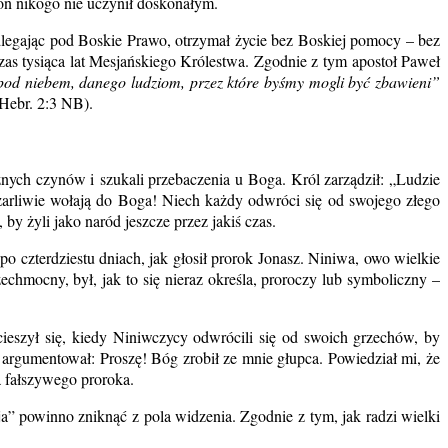
on nikogo nie uczynił doskonałym.
podlegając pod Boskie Prawo, otrzymał życie bez Boskiej pomocy – bez
zas tysiąca lat Mesjańskiego Królestwa. Zgodnie z tym apostoł Paweł
pod niebem, danego ludziom, przez które byśmy mogli być zbawieni”
Hebr. 2:3 NB).
sznych czynów i szukali przebaczenia u Boga. Król zarządził: „Ludzie
ch żarliwie wołają do Boga! Niech każdy odwróci się od swojego złego
by żyli jako naród jeszcze przez jakiś czas.
 czterdziestu dniach, jak głosił prorok Jonasz. Niniwa, owo wielkie
echmocny, był, jak to się nieraz określa, proroczy lub symboliczny –
cieszył się, kiedy Niniwczycy odwrócili się od swoich grzechów, by
argumentował: Proszę! Bóg zrobił ze mnie głupca. Powiedział mi, że
a fałszywego proroka.
ja” powinno zniknąć z pola widzenia. Zgodnie z tym, jak radzi wielki