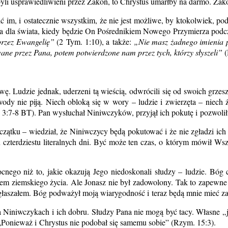
li usprawiedliwieni przez Zakon, to Chrystus umarłby na darmo. Zak
ić im, i ostatecznie wszystkim, że nie jest możliwe, by ktokolwiek, 
eła dla świata, kiedy będzie On Pośrednikiem Nowego Przymierza podc
 przez Ewangelię”
(2 Tym. 1:10), a także:
„Nie masz żadnego imienia 
wane przez Pana, potem potwierdzone nam przez tych, którzy słyszeli”
(
iwę. Ludzie jednak, uderzeni tą wieścią, odwrócili się od swoich grze
 i wody nie piją. Niech obloką się w wory – ludzie i zwierzęta – nie
 3:7‑8 BT). Pan wysłuchał Niniwczyków, przyjął ich pokutę i pozwolił, 
tku – wiedział, że Niniwczycy będą pokutować i że nie zgładzi ich po
 czterdziestu literalnych dni. Być może ten czas, o którym mówił Wsz
cnego niż to, jakie okazują Jego niedoskonali słudzy – ludzie. Bóg 
iem ziemskiego życia. Ale Jonasz nie był zadowolony. Tak to zapewne 
o ogłaszałem. Bóg podważył moją wiarygodność i teraz będą mnie mieć z
na Niniwczykach i ich dobru. Słudzy Pana nie mogą być tacy. Własne „
 „Ponieważ i Chrystus nie podobał się samemu sobie” (Rzym. 15:3).