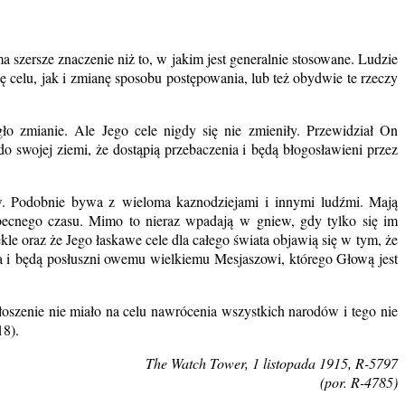
 szersze znaczenie niż to, w jakim jest generalnie stosowane. Ludzie
 celu, jak i zmianę sposobu postępowania, lub też obydwie te rzeczy
o zmianie. Ale Jego cele nigdy się nie zmieniły. Przewidział On
o swojej ziemi, że dostąpią przebaczenia i będą błogosławieni przez
ków. Podobnie bywa z wieloma kaznodziejami i innymi ludźmi. Mają
 obecnego czasu. Mimo to nieraz wpadają w gniew, gdy tylko się im
 oraz że Jego łaskawe cele dla całego świata objawią się w tym, że
a i będą posłuszni owemu wielkiemu Mesjaszowi, którego Głową jest
oszenie nie miało na celu nawrócenia wszystkich narodów i tego nie
18).
The Watch Tower, 1 listopada 1915, R-5797
(por. R-4785)