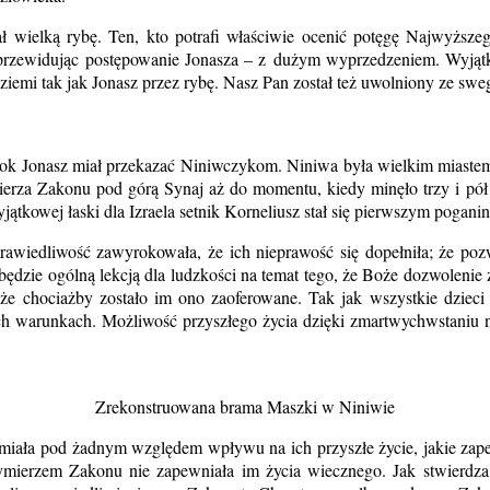
 wielką rybę. Ten, kto potrafi właściwie ocenić potęgę Najwyższeg
przewidując postępowanie Jonasza – z dużym wyprzedzeniem. Wyjątko
 ziemi tak jak Jonasz przez rybę. Nasz Pan został też uwolniony ze swe
rorok Jonasz miał przekazać Niniwczykom. Niniwa była wielkim miaste
erza Zakonu pod górą Synaj aż do momentu, kiedy minęło trzy i pół r
tkowej łaski dla Izraela setnik Korneliusz stał się pierwszym pogani
dliwość zawyrokowała, że ich nieprawość się dopełniła; że pozwol
będzie ogólną lekcją dla ludzkości na temat tego, że Boże dozwolenie z
b że chociażby zostało im ono zaoferowane. Tak jak wszystkie dziec
ch warunkach. Możliwość przyszłego życia dzięki zmartwychwstaniu nie 
Zrekonstruowana brama Maszki w Niniwie
e miała pod żadnym względem wpływu na ich przyszłe życie, jakie zap
zymierzem Zakonu nie zapewniała im życia wiecznego. Jak stwierdz