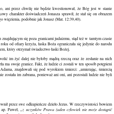
o, ani przez chwilę nie będzie kwestionował, że Bóg jest w stanie
wy charakter doświadczeń Jonasza sprawił, że stał się on obrazem
go więzienia, podobnie jak Jonasz (Mat. 12:39,40).
m znajdującym się poza granicami judaizmu, stąd też w tamtym czasie
oku od ofiary krzyża, łaska Boża ograniczała się jedynie do narodu
nem, który otrzymał świadectwo łaski Bożej.
ić im żyć dalej nie byłoby mądrą rzeczą oraz że zesłanie na nich
ła ma swoje granice. Fakt, że ludzie ci zostali w ten sposób potępieni
i Adama, znajdowali się pod wyrokiem śmierci: „umierając, śmiercią
została im zabrana, ponieważ ani oni, ani pozostali ludzie nie byli
ewnił przez swe odkupieńcze dzieło Jezus. W rzeczywistości bowiem
a ap. Paweł,
„z uczynków Prawa żaden człowiek nie może dostąpić