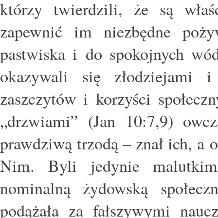
którzy twierdzili, że są wła
zapewnić im niezbędne pożyw
pastwiska i do spokojnych wód
okazywali się złodziejami i
zaszczytów i korzyści społeczn
„drzwiami” (Jan 10:7,9) owcza
prawdziwą trzodą – znał ich, a on
Nim. Byli jedynie malutki
nominalną żydowską społeczno
podążała za fałszywymi naucz