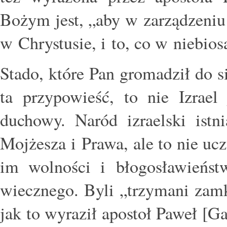
Bożym jest, „aby w zarządzeniu
w Chrystusie, i to, co w niebiosa
Stado, które Pan gromadził do s
ta przypowieść, to nie Izrael 
duchowy. Naród izraelski is
Mojżesza i Prawa, ale to nie uc
im wolności i błogosławieńst
wiecznego. Byli „trzymani zamk
jak to wyraził apostoł Paweł [Ga