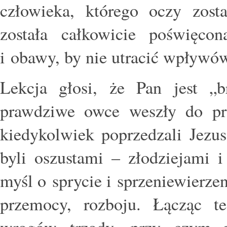
człowieka, którego oczy zost
została całkowicie poświęco
i obawy, by nie utracić wpływów
Lekcja głosi, że Pan jest „
prawdziwe owce weszły do pr
kiedykolwiek poprzedzali Jezus
byli oszustami – złodziejami i
myśl o sprycie i sprzeniewierze
przemocy, rozboju. Łącząc t
wrogów trzody, przy czym n