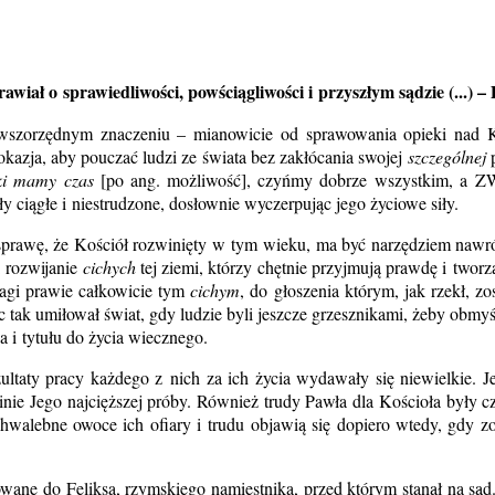
wiał o sprawiedliwości, powściągliwości i przyszłym sądzie (...) –
erwszorzędnym znaczeniu – mianowicie od sprawowania opieki nad K
okazja, aby pouczać ludzi ze świata bez zakłócania swojej
szczególnej
p
i mamy czas
[po ang. możliwość], czyńmy dobrze wszystkim, a 
y ciągłe i niestrudzone, dosłownie wyczerpując jego życiowe siły.
 sprawę, że Kościół rozwinięty w tym wieku, ma być narzędziem nawró
i rozwijanie
cichych
tej ziemi, którzy chętnie przyjmują prawdę i twor
agi prawie całkowicie tym
cichym
, do głoszenia którym, jak rzekł, z
 tak umiłował świat, gdy ludzie byli jeszcze grzesznikami, żeby obmy
i tytułu do życia wiecznego.
ltaty pracy każdego z nich za ich życia wydawały się niewielkie. Je
inie Jego najcięższej próby. Również trudy Pawła dla Kościoła były cz
chwalebne owoce ich ofiary i trudu objawią się dopiero wtedy, gdy 
ane do Feliksa, rzymskiego namiestnika, przed którym stanął na sąd.