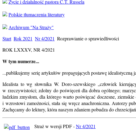
Życie i działalność pastora C.T. Russela
Polskie tłumaczenia literatury
Archiwum "Na Straży"
Start
Rok 2021
Nr 4/2021
Rozprawianie o sprawiedliwości
ROK LXXXV, NR 4/2021
W tym numerze...
...publikujemy serię artykułów propagujących postawę idealistyczną j
Idealista to wg słownika W. Doro-szewskiego „człowiek kierujący
w rzeczywistości; zdolny do poświęceń dla dobra ogólnego; marzyciel
ludzkim zmysłom, dla którego warto poświęcać doczesne, ziemski
i wzrostowi zamożności, stała się wręcz anachroniczna. Autorzy publi
Zachęcamy do lektury, która naszym zdaniem pobudza do chrześcijań
Straż w wersji PDF -
Nr 4/2021