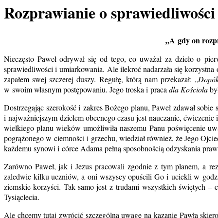
Rozprawianie o sprawiedliwości
„A gdy on rozpra
Nieczęsto Paweł odrywał się od tego, co uważał za dzieło o pi
sprawiedliwości i umiarkowania. Ale ilekroć nadarzała się korzystna 
zapałem swej szczerej duszy. Regułę, którą nam przekazał: „
Dopók
w swoim własnym postępowaniu. Jego troska i praca
dla Kościoła
był
Dostrzegając szerokość i zakres Bożego planu, Paweł zdawał sobie
i najważniejszym dziełem obecnego czasu jest nauczanie, ćwiczenie 
wielkiego planu wieków umożliwiła naszemu Panu poświęcenie uw
pogrążonego w ciemności i grzechu, wiedział również, że Jego Ojciec
każdemu synowi i córce Adama pełną sposobnością odzyskania prawa 
Zarówno Paweł, jak i Jezus pracowali zgodnie z tym planem, a rezu
zaledwie kilku uczniów, a oni wszyscy opuścili Go i uciekli w godz
ziemskie korzyści. Tak samo jest z trudami wszystkich świętych – 
Tysiąclecia.
Ale chcemy tutaj zwrócić szczególną uwagę na kazanie Pawła skierow