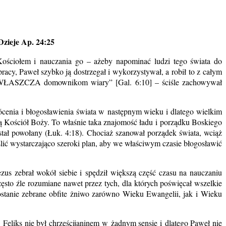
 Dzieje Ap. 24:25
ościołem i nauczania go – ażeby napominać ludzi tego świata do
racy, Paweł szybko ją dostrzegał i wykorzystywał, a robił to z całym
ZWŁASZCZA domownikom wiary” [Gal. 6:10] – ściśle zachowywał
cenia i błogosławienia świata w następnym wieku i dlatego wielkim
zą Kościół Boży. To właśnie taka znajomość ładu i porządku Boskiego
ostał powołany (Łuk. 4:18). Chociaż szanował porządek świata, wciąż
ślić wystarczająco szeroki plan, aby we właściwym czasie błogosławić
zus zebrał wokół siebie i spędził większą część czasu na nauczaniu
ęsto źle rozumiane nawet przez tych, dla których poświęcał wszelkie
zostanie zebrane obfite żniwo zarówno Wieku Ewangelii, jak i Wieku
 Feliks nie był chrześcijaninem w żadnym sensie i dlatego Paweł nie