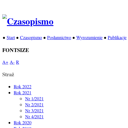
●
Start
●
Czasopismo
●
Posłannictwo
●
Wyrozumienie
●
Publikacje
FONTSIZE
A+
A-
R
Straż
Rok 2022
Rok 2021
Nr 1/2021
Nr 2/2021
Nr 3/2021
Nr 4/2021
Rok 2020