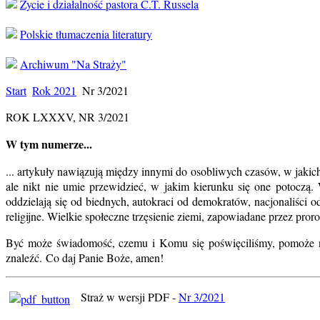
Życie i działalność pastora C.T. Russela
Polskie tłumaczenia literatury
Archiwum "Na Straży"
Start
Rok 2021
Nr 3/2021
ROK LXXXV, NR 3/2021
W tym numerze...
... artykuły nawiązują między innymi do osobliwych czasów, w jakich
ale nikt nie umie przewidzieć, w jakim kierunku się one potoczą. W
oddzielają się od biednych, autokraci od demokratów, nacjonaliści 
religijne. Wielkie społeczne trzęsienie ziemi, zapowiadane przez pro
Być może świadomość, czemu i Komu się poświęciliśmy, pomoże na
znaleźć. Co daj Panie Boże, amen!
Straż w wersji PDF -
Nr 3/2021