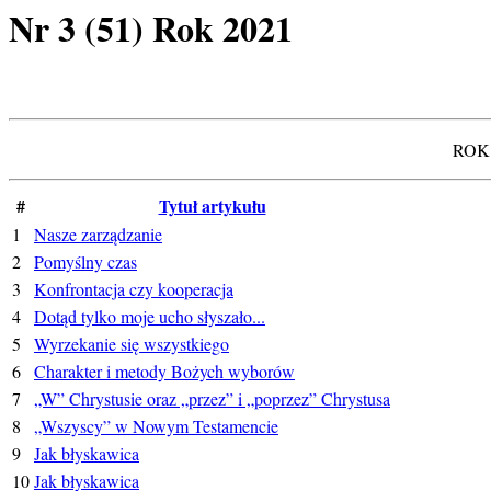
Nr 3 (51) Rok 2021
ROK
#
Tytuł artykułu
1
Nasze zarządzanie
2
Pomyślny czas
3
Konfrontacja czy kooperacja
4
Dotąd tylko moje ucho słyszało...
5
Wyrzekanie się wszystkiego
6
Charakter i metody Bożych wyborów
7
„W” Chrystusie oraz „przez” i „poprzez” Chrystusa
8
„Wszyscy” w Nowym Testamencie
9
Jak błyskawica
10
Jak błyskawica