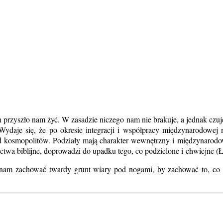
 przyszło nam żyć. W zasadzie niczego nam nie brakuje, a jednak czuj
ydaje się, że po okresie integracji i współpracy międzynarodowej na
od kosmopolitów. Podziały mają charakter wewnętrzny i międzynarodow
roctwa biblijne, doprowadzi do upadku tego, co podzielone i chwiejne (Ł
m zachować twardy grunt wiary pod nogami, by zachować to, co ni