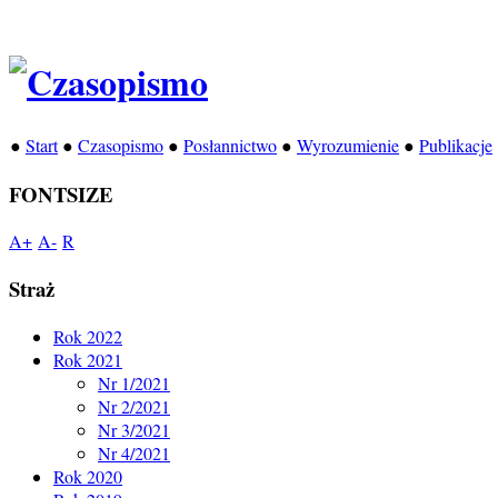
●
Start
●
Czasopismo
●
Posłannictwo
●
Wyrozumienie
●
Publikacje
FONTSIZE
A+
A-
R
Straż
Rok 2022
Rok 2021
Nr 1/2021
Nr 2/2021
Nr 3/2021
Nr 4/2021
Rok 2020